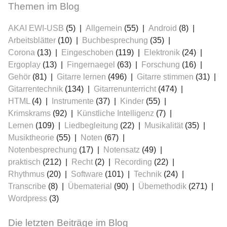
Themen im Blog
AKAI EWI-USB
(5)
Allgemein
(55)
Android
(8)
Arbeitsblätter
(10)
Buchbesprechung
(35)
Corona
(13)
Eingeschoben
(119)
Elektronik
(24)
Ergoplay
(13)
Fingernaegel
(63)
Forschung
(16)
Gehör
(81)
Gitarre lernen
(496)
Gitarre stimmen
(31)
Gitarrentechnik
(134)
Gitarrenunterricht
(474)
HTML
(4)
Instrumente
(37)
Kinder
(55)
Krimskrams
(92)
Künstliche Intelligenz
(7)
Lernen
(109)
Liedbegleitung
(22)
Musikalität
(35)
Musiktheorie
(55)
Noten
(67)
Notenbesprechung
(17)
Notensatz
(49)
praktisch
(212)
Recht
(2)
Recording
(22)
Rhythmus
(20)
Software
(101)
Technik
(24)
Transcribe
(8)
Übematerial
(90)
Übemethodik
(271)
Wordpress
(3)
Die letzten Beiträge im Blog