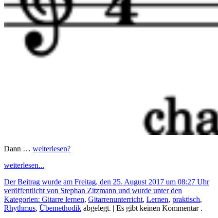
Dann …
weiterlesen?
weiterlesen...
Der Beitrag wurde am Freitag, den 25. August 2017 um 08:27 Uhr
veröffentlicht von Stephan Zitzmann und wurde unter den
Kategorien:
Gitarre lernen
,
Gitarrenunterricht
,
Lernen
,
praktisch
,
Rhythmus
,
Übemethodik
abgelegt.
| Es gibt keinen Kommentar .