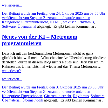
weiterlesen...
Der Beitrag wurde am Freitag, den 24. Oktober 2025 um 08:55 Uhr
veröffentlicht von Stephan Zitzmann und wurde unter den
Kategorien:
Gitarrenunterricht
,
HTML
,
praktisch
,
Rhythmus
,
Software
,
Übematerial
abgelegt.
| Es gibt keinen Kommentar .
Neues von der KI – Metronom
programmieren
Dass ich mit den herkömmlichen Metronomen nicht so ganz
glücklich bin, weil meine Wünsche eine Art Überforderung für diese
darstellen, dürfte in diesem Blog nichts Neues sein. Jetzt bin ich im
Rahmen des Unterrichts mal wieder auf das Thema Metronom …
weiterlesen?
weiterlesen...
Der Beitrag wurde am Freitag, den 3. Oktober 2025 um 20:33 Uhr
veröffentlicht von Stephan Zitzmann und wurde unter den
Kategorien:
Eingeschoben
,
Gitarrenunterricht
,
Rhythmus
,
Software
,
Übematerial
,
Übemethodik
abgelegt.
| Es gibt keinen Kommentar .