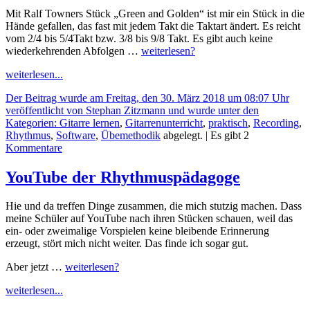
Mit Ralf Towners Stück „Green and Golden“ ist mir ein Stück in die
Hände gefallen, das fast mit jedem Takt die Taktart ändert. Es reicht
vom 2/4 bis 5/4Takt bzw. 3/8 bis 9/8 Takt. Es gibt auch keine
wiederkehrenden Abfolgen …
weiterlesen?
weiterlesen...
Der Beitrag wurde am Freitag, den 30. März 2018 um 08:07 Uhr
veröffentlicht von Stephan Zitzmann und wurde unter den
Kategorien:
Gitarre lernen
,
Gitarrenunterricht
,
praktisch
,
Recording
,
Rhythmus
,
Software
,
Übemethodik
abgelegt.
| Es gibt 2
Kommentare
YouTube der Rhythmuspädagoge
Hie und da treffen Dinge zusammen, die mich stutzig machen. Dass
meine Schüler auf YouTube nach ihren Stücken schauen, weil das
ein- oder zweimalige Vorspielen keine bleibende Erinnerung
erzeugt, stört mich nicht weiter. Das finde ich sogar gut.
Aber jetzt …
weiterlesen?
weiterlesen...