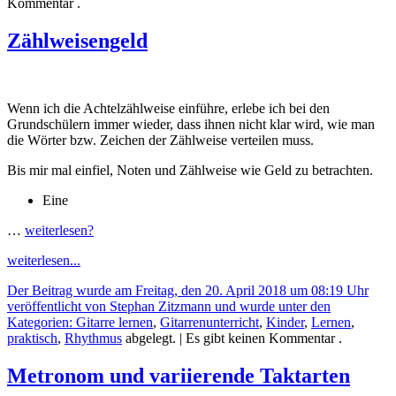
Kommentar .
Zählweisengeld
Wenn ich die Achtelzählweise einführe, erlebe ich bei den
Grundschülern immer wieder, dass ihnen nicht klar wird, wie man
die Wörter bzw. Zeichen der Zählweise verteilen muss.
Bis mir mal einfiel, Noten und Zählweise wie Geld zu betrachten.
Eine
…
weiterlesen?
weiterlesen...
Der Beitrag wurde am Freitag, den 20. April 2018 um 08:19 Uhr
veröffentlicht von Stephan Zitzmann und wurde unter den
Kategorien:
Gitarre lernen
,
Gitarrenunterricht
,
Kinder
,
Lernen
,
praktisch
,
Rhythmus
abgelegt.
| Es gibt keinen Kommentar .
Metronom und variierende Taktarten