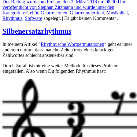
Der Beitrag wurde am Freitag, den 2. März 2018 um 08:30 Uhr
veröffentlicht von Stephan Zitzmann und wurde unter den
Kategorien:
Gehör
,
Gitarre lernen
,
Gitarrenunterricht
,
Musikalität
,
Rhythmus
,
Software
abgelegt.
| Es gibt keinen Kommentar .
Silbenersatzrhythmus
In meinem Artikel “
Rhythmische Wortpermutationen
” geht es unter
anderem darum, dass manche Zeiten trotz eines knackigen
Zählwortes schlecht ansteuerbar sind.
Durch Zufall ist mir eine weiter Methode für dieses Problem
eingefallen. Also wenn Du folgenden Rhythmus hast: