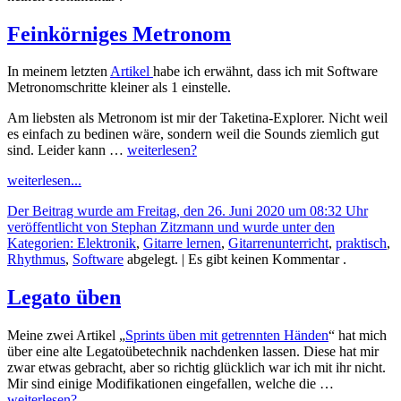
Feinkörniges Metronom
In meinem letzten
Artikel
habe ich erwähnt, dass ich mit Software
Metronomschritte kleiner als 1 einstelle.
Am liebsten als Metronom ist mir der Taketina-Explorer. Nicht weil
es einfach zu bedinen wäre, sondern weil die Sounds ziemlich gut
sind. Leider kann …
weiterlesen?
weiterlesen...
Der Beitrag wurde am Freitag, den 26. Juni 2020 um 08:32 Uhr
veröffentlicht von Stephan Zitzmann und wurde unter den
Kategorien:
Elektronik
,
Gitarre lernen
,
Gitarrenunterricht
,
praktisch
,
Rhythmus
,
Software
abgelegt.
| Es gibt keinen Kommentar .
Legato üben
Meine zwei Artikel „
Sprints üben mit getrennten Händen
“ hat mich
über eine alte Legatoübetechnik nachdenken lassen. Diese hat mir
zwar etwas gebracht, aber so richtig glücklich war ich mit ihr nicht.
Mir sind einige Modifikationen eingefallen, welche die …
weiterlesen?