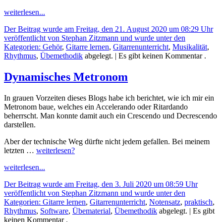
weiterlesen...
Der Beitrag wurde am Freitag, den 21. August 2020 um 08:29 Uhr
veröffentlicht von Stephan Zitzmann und wurde unter den
Kategorien:
Gehör
,
Gitarre lernen
,
Gitarrenunterricht
,
Musikalität
,
Rhythmus
,
Übemethodik
abgelegt.
| Es gibt keinen Kommentar .
Dynamisches Metronom
In grauen Vorzeiten dieses Blogs habe ich berichtet, wie ich mir ein
Metronom baue, welches ein Accelerando oder Ritardando
beherrscht. Man konnte damit auch ein Crescendo und Decrescendo
darstellen.
Aber der technische Weg dürfte nicht jedem gefallen. Bei meinem
letzten …
weiterlesen?
weiterlesen...
Der Beitrag wurde am Freitag, den 3. Juli 2020 um 08:59 Uhr
veröffentlicht von Stephan Zitzmann und wurde unter den
Kategorien:
Gitarre lernen
,
Gitarrenunterricht
,
Notensatz
,
praktisch
,
Rhythmus
,
Software
,
Übematerial
,
Übemethodik
abgelegt.
| Es gibt
keinen Kommentar .