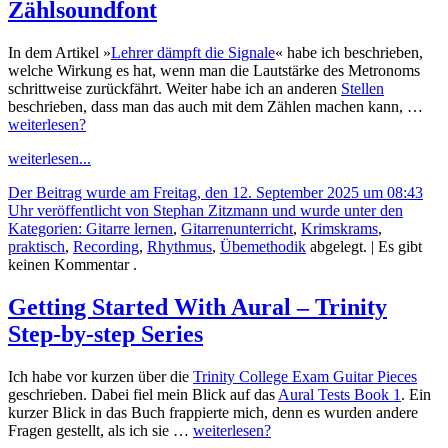
Zählsoundfont
In dem Artikel »
Lehrer dämpft die Signale
« habe ich beschrieben,
welche Wirkung es hat, wenn man die Lautstärke des Metronoms
schrittweise zurückfährt. Weiter habe ich an anderen
Stellen
beschrieben, dass man das auch mit dem Zählen machen kann, …
weiterlesen?
weiterlesen...
Der Beitrag wurde am Freitag, den 12. September 2025 um 08:43
Uhr veröffentlicht von Stephan Zitzmann und wurde unter den
Kategorien:
Gitarre lernen
,
Gitarrenunterricht
,
Krimskrams
,
praktisch
,
Recording
,
Rhythmus
,
Übemethodik
abgelegt.
| Es gibt
keinen Kommentar .
Getting Started With Aural – Trinity
Step-by-step Series
Ich habe vor kurzen über die
Trinity College Exam Guitar Pieces
geschrieben. Dabei fiel mein Blick auf das
Aural Tests Book 1
. Ein
kurzer Blick in das Buch frappierte mich, denn es wurden andere
Fragen gestellt, als ich sie …
weiterlesen?