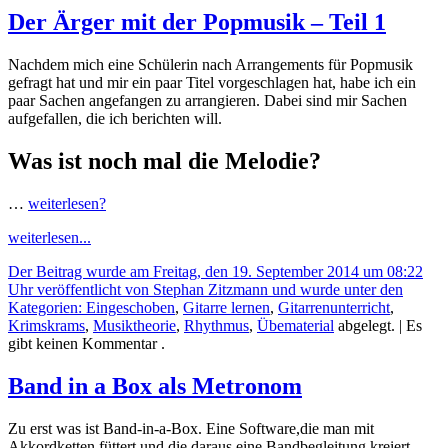
Der Ärger mit der Popmusik – Teil 1
Nachdem mich eine Schülerin nach Arrangements für Popmusik
gefragt hat und mir ein paar Titel vorgeschlagen hat, habe ich ein
paar Sachen angefangen zu arrangieren. Dabei sind mir Sachen
aufgefallen, die ich berichten will.
Was ist noch mal die Melodie?
…
weiterlesen?
weiterlesen...
Der Beitrag wurde am Freitag, den 19. September 2014 um 08:22
Uhr veröffentlicht von Stephan Zitzmann und wurde unter den
Kategorien:
Eingeschoben
,
Gitarre lernen
,
Gitarrenunterricht
,
Krimskrams
,
Musiktheorie
,
Rhythmus
,
Übematerial
abgelegt.
| Es
gibt keinen Kommentar .
Band in a Box als Metronom
Zu erst was ist Band-in-a-Box. Eine Software,die man mit
Akkordketten füttert und die daraus eine Bandbegleitung kreiert.