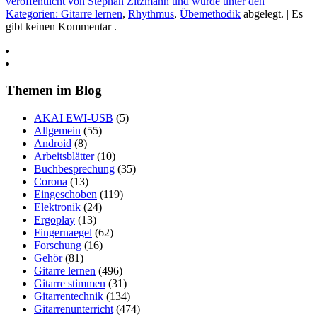
veröffentlicht von Stephan Zitzmann und wurde unter den
Kategorien:
Gitarre lernen
,
Rhythmus
,
Übemethodik
abgelegt.
| Es
gibt keinen Kommentar .
Themen im Blog
AKAI EWI-USB
(5)
Allgemein
(55)
Android
(8)
Arbeitsblätter
(10)
Buchbesprechung
(35)
Corona
(13)
Eingeschoben
(119)
Elektronik
(24)
Ergoplay
(13)
Fingernaegel
(62)
Forschung
(16)
Gehör
(81)
Gitarre lernen
(496)
Gitarre stimmen
(31)
Gitarrentechnik
(134)
Gitarrenunterricht
(474)