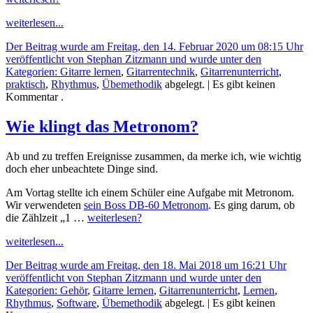
weiterlesen...
Der Beitrag wurde am Freitag, den 14. Februar 2020 um 08:15 Uhr
veröffentlicht von Stephan Zitzmann und wurde unter den
Kategorien:
Gitarre lernen
,
Gitarrentechnik
,
Gitarrenunterricht
,
praktisch
,
Rhythmus
,
Übemethodik
abgelegt.
| Es gibt keinen
Kommentar .
Wie klingt das Metronom?
Ab und zu treffen Ereignisse zusammen, da merke ich, wie wichtig
doch eher unbeachtete Dinge sind.
Am Vortag stellte ich einem Schüler eine Aufgabe mit Metronom.
Wir verwendeten
sein Boss DB-60 Metronom
. Es ging darum, ob
die Zählzeit „1 …
weiterlesen?
weiterlesen...
Der Beitrag wurde am Freitag, den 18. Mai 2018 um 16:21 Uhr
veröffentlicht von Stephan Zitzmann und wurde unter den
Kategorien:
Gehör
,
Gitarre lernen
,
Gitarrenunterricht
,
Lernen
,
Rhythmus
,
Software
,
Übemethodik
abgelegt.
| Es gibt keinen