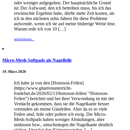
oder weniger aufgegeben. Der hauptsächliche Grund
ist: Der Aufwand, den ich betreiben muss, bis ich das
erwünschte Ergebnis habe, dürfte mehr Zeit kosten, als
ich in den nächsten zehn Jahren für diese Probleme
aufwende, wenn ich sie auf meine bisherige Weise löse.
Warum rede ich von 10 […]
weiterlesen...
Micro-Mesh-Softpads als Nagelfeile
19. März 2026
Ich habe ja von den [Honoson-Feilen]
(https://www.gitarrenunterricht-
frankfurt.de/2026/02/13/honoson-feilen/ “Honoson-
Feilen”) berichtet und bei ihrer Verwendung ist mir der
Verdacht gekommen, dass sie die Nagelkante besser
verrunden als meine Glasfeilen. Aber da es so viele
Feilen sind, feile oder poliere ich ewig. Die Micro-
Mesh-Softpads haben weniger Abstufungen, aber
umfassen bzw., umschmiegen die Nagelkante deutlich
stärker. Aber bei den Körnungsstufen, […]