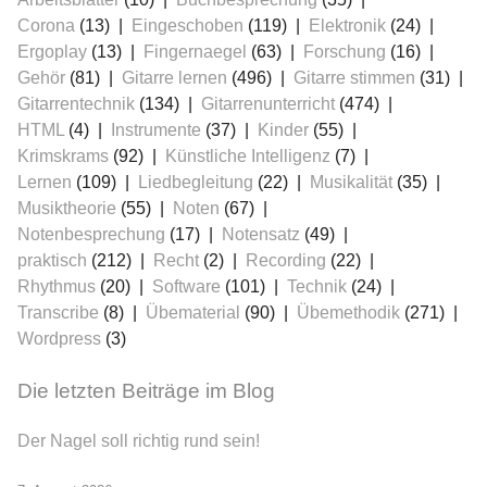
Corona
(13)
Eingeschoben
(119)
Elektronik
(24)
Ergoplay
(13)
Fingernaegel
(63)
Forschung
(16)
Gehör
(81)
Gitarre lernen
(496)
Gitarre stimmen
(31)
Gitarrentechnik
(134)
Gitarrenunterricht
(474)
HTML
(4)
Instrumente
(37)
Kinder
(55)
Krimskrams
(92)
Künstliche Intelligenz
(7)
≡
Lernen
(109)
Liedbegleitung
(22)
Musikalität
(35)
Musiktheorie
(55)
Noten
(67)
Notenbesprechung
(17)
Notensatz
(49)
praktisch
(212)
Recht
(2)
Recording
(22)
Rhythmus
(20)
Software
(101)
Technik
(24)
Transcribe
(8)
Übematerial
(90)
Übemethodik
(271)
Wordpress
(3)
Die letzten Beiträge im Blog
Der Nagel soll richtig rund sein!