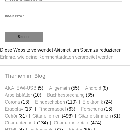
E-Mail-Adresse
*
Website
Diese Website verwendet Akismet, um Spam zu reduzieren.
Erfahre, wie deine Kommentardaten verarbeitet werden.
Themen im Blog
AKAI EWI-USB
(5)
Allgemein
(55)
Android
(8)
Arbeitsblätter
(10)
Buchbesprechung
(35)
Corona
(13)
Eingeschoben
(119)
Elektronik
(24)
Ergoplay
(13)
Fingernaegel
(63)
Forschung
(16)
Gehör
(81)
Gitarre lernen
(496)
Gitarre stimmen
(31)
Gitarrentechnik
(134)
Gitarrenunterricht
(474)
HTML
(4)
Instrumente
(37)
Kinder
(55)