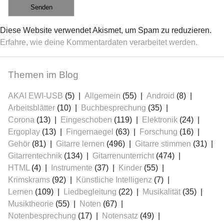
Diese Website verwendet Akismet, um Spam zu reduzieren.
Erfahre, wie deine Kommentardaten verarbeitet werden.
Themen im Blog
AKAI EWI-USB
(5)
Allgemein
(55)
Android
(8)
Arbeitsblätter
(10)
Buchbesprechung
(35)
Corona
(13)
Eingeschoben
(119)
Elektronik
(24)
Ergoplay
(13)
Fingernaegel
(63)
Forschung
(16)
Gehör
(81)
Gitarre lernen
(496)
Gitarre stimmen
(31)
Gitarrentechnik
(134)
Gitarrenunterricht
(474)
HTML
(4)
Instrumente
(37)
Kinder
(55)
Krimskrams
(92)
Künstliche Intelligenz
(7)
Lernen
(109)
Liedbegleitung
(22)
Musikalität
(35)
Musiktheorie
(55)
Noten
(67)
Notenbesprechung
(17)
Notensatz
(49)