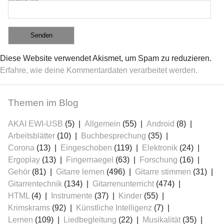
Website
Diese Website verwendet Akismet, um Spam zu reduzieren.
Erfahre, wie deine Kommentardaten verarbeitet werden.
Themen im Blog
AKAI EWI-USB
(5)
Allgemein
(55)
Android
(8)
Arbeitsblätter
(10)
Buchbesprechung
(35)
Corona
(13)
Eingeschoben
(119)
Elektronik
(24)
Ergoplay
(13)
Fingernaegel
(63)
Forschung
(16)
Gehör
(81)
Gitarre lernen
(496)
Gitarre stimmen
(31)
Gitarrentechnik
(134)
Gitarrenunterricht
(474)
HTML
(4)
Instrumente
(37)
Kinder
(55)
Krimskrams
(92)
Künstliche Intelligenz
(7)
Lernen
(109)
Liedbegleitung
(22)
Musikalität
(35)