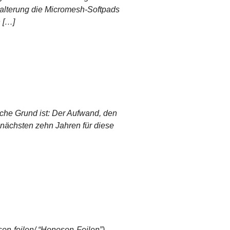
 Halterung die Micromesh-Softpads
h […]
che Grund ist: Der Aufwand, den
n nächsten zehn Jahren für diese
son-feilen/ “Honoson-Feilen”)