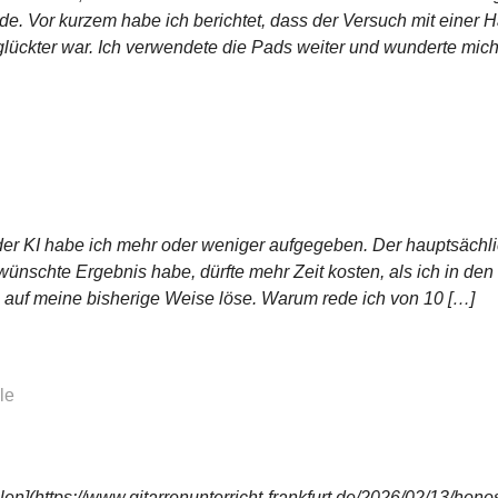
ade. Vor kurzem habe ich berichtet, dass der Versuch mit einer
glückter war. Ich verwendete die Pads weiter und wunderte mic
er KI habe ich mehr oder weniger aufgegeben. Der hauptsächli
rwünschte Ergebnis habe, dürfte mehr Zeit kosten, als ich in de
auf meine bisherige Weise löse. Warum rede ich von 10 […]
le
en](https://www.gitarrenunterricht-frankfurt.de/2026/02/13/hono