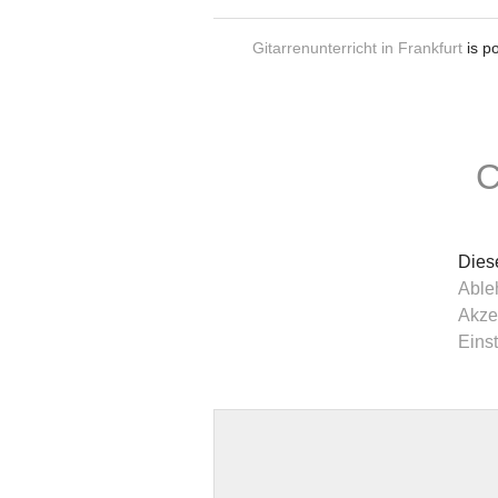
Gitarrenunterricht in Frankfurt
is p
C
Dies
Able
Akze
Eins