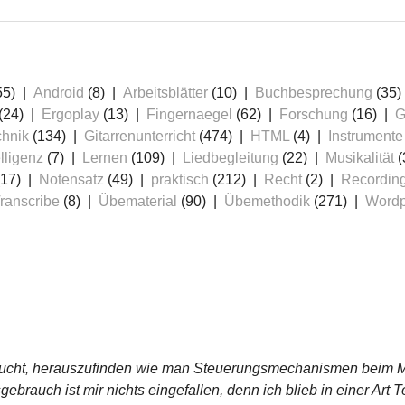
55)
Android
(8)
Arbeitsblätter
(10)
Buchbesprechung
(35)
(24)
Ergoplay
(13)
Fingernaegel
(62)
Forschung
(16)
G
chnik
(134)
Gitarrenunterricht
(474)
HTML
(4)
Instrumente
lligenz
(7)
Lernen
(109)
Liedbegleitung
(22)
Musikalität
(
17)
Notensatz
(49)
praktisch
(212)
Recht
(2)
Recordin
ranscribe
(8)
Übematerial
(90)
Übemethodik
(271)
Wordp
ersucht, herauszufinden wie man Steuerungsmechanismen beim M
ebrauch ist mir nichts eingefallen, denn ich blieb in einer Art 