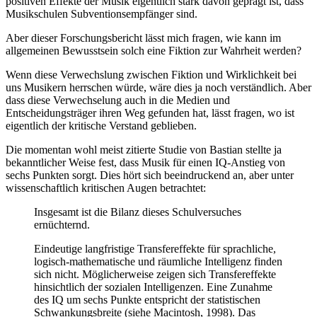
positiven Effekte der Musik eigentlich stark davon geprägt ist, dass
Musikschulen Subventionsempfänger sind.
Aber dieser Forschungsbericht lässt mich fragen, wie kann im
allgemeinen Bewusstsein solch eine Fiktion zur Wahrheit werden?
Wenn diese Verwechslung zwischen Fiktion und Wirklichkeit bei
uns Musikern herrschen würde, wäre dies ja noch verständlich. Aber
dass diese Verwechselung auch in die Medien und
Entscheidungsträger ihren Weg gefunden hat, lässt fragen, wo ist
eigentlich der kritische Verstand geblieben.
Die momentan wohl meist zitierte Studie von Bastian stellte ja
bekanntlicher Weise fest, dass Musik für einen IQ-Anstieg von
sechs Punkten sorgt. Dies hört sich beeindruckend an, aber unter
wissenschaftlich kritischen Augen betrachtet:
Insgesamt ist die Bilanz dieses Schulversuches
ernüchternd.
Eindeutige langfristige Transfereffekte für sprachliche,
logisch-mathematische und räumliche Intelligenz finden
sich nicht. Möglicherweise zeigen sich Transfereffekte
hinsichtlich der sozialen Intelligenzen. Eine Zunahme
des IQ um sechs Punkte entspricht der statistischen
Schwankungsbreite (siehe Macintosh, 1998). Das