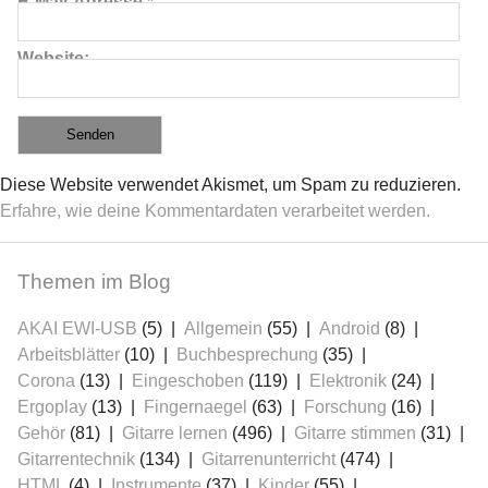
E-Mail-Adresse
*
Website
Diese Website verwendet Akismet, um Spam zu reduzieren.
Erfahre, wie deine Kommentardaten verarbeitet werden.
Themen im Blog
AKAI EWI-USB
(5)
Allgemein
(55)
Android
(8)
Arbeitsblätter
(10)
Buchbesprechung
(35)
Corona
(13)
Eingeschoben
(119)
Elektronik
(24)
Ergoplay
(13)
Fingernaegel
(63)
Forschung
(16)
Gehör
(81)
Gitarre lernen
(496)
Gitarre stimmen
(31)
Gitarrentechnik
(134)
Gitarrenunterricht
(474)
HTML
(4)
Instrumente
(37)
Kinder
(55)