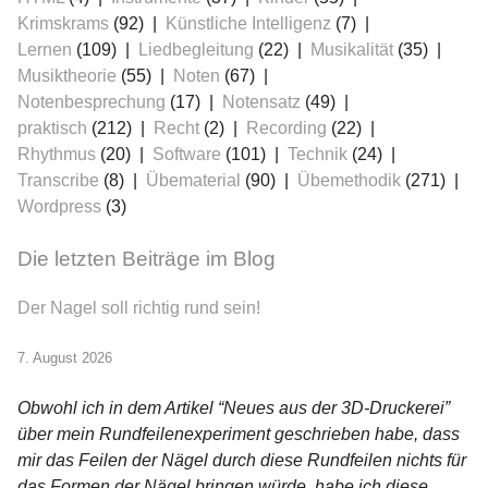
Krimskrams
(92)
Künstliche Intelligenz
(7)
Lernen
(109)
Liedbegleitung
(22)
Musikalität
(35)
Musiktheorie
(55)
Noten
(67)
Notenbesprechung
(17)
Notensatz
(49)
praktisch
(212)
Recht
(2)
Recording
(22)
≡
Rhythmus
(20)
Software
(101)
Technik
(24)
Transcribe
(8)
Übematerial
(90)
Übemethodik
(271)
Wordpress
(3)
Die letzten Beiträge im Blog
Der Nagel soll richtig rund sein!
7. August 2026
Obwohl ich in dem Artikel “Neues aus der 3D-Druckerei”
über mein Rundfeilenexperiment geschrieben habe, dass
mir das Feilen der Nägel durch diese Rundfeilen nichts für
das Formen der Nägel bringen würde, habe ich diese