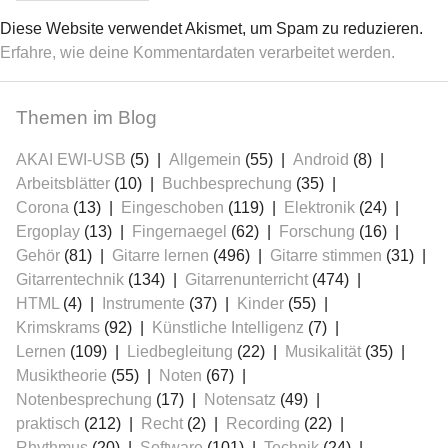
Diese Website verwendet Akismet, um Spam zu reduzieren.
Erfahre, wie deine Kommentardaten verarbeitet werden.
Themen im Blog
AKAI EWI-USB
(5)
Allgemein
(55)
Android
(8)
Arbeitsblätter
(10)
Buchbesprechung
(35)
Corona
(13)
Eingeschoben
(119)
Elektronik
(24)
Ergoplay
(13)
Fingernaegel
(62)
Forschung
(16)
Gehör
(81)
Gitarre lernen
(496)
Gitarre stimmen
(31)
Gitarrentechnik
(134)
Gitarrenunterricht
(474)
HTML
(4)
Instrumente
(37)
Kinder
(55)
Krimskrams
(92)
Künstliche Intelligenz
(7)
Lernen
(109)
Liedbegleitung
(22)
Musikalität
(35)
Musiktheorie
(55)
Noten
(67)
Notenbesprechung
(17)
Notensatz
(49)
praktisch
(212)
Recht
(2)
Recording
(22)
Rhythmus
(20)
Software
(101)
Technik
(24)