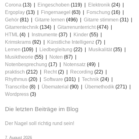
Corona
(13)
Eingeschoben
(119)
Elektronik
(24)
Ergoplay
(13)
Fingernaegel
(63)
Forschung
(16)
Gehör
(81)
Gitarre lernen
(496)
Gitarre stimmen
(31)
Gitarrentechnik
(134)
Gitarrenunterricht
(474)
HTML
(4)
Instrumente
(37)
Kinder
(55)
Krimskrams
(92)
Künstliche Intelligenz
(7)
Lernen
(109)
Liedbegleitung
(22)
Musikalität
(35)
≡
Musiktheorie
(55)
Noten
(67)
Notenbesprechung
(17)
Notensatz
(49)
praktisch
(212)
Recht
(2)
Recording
(22)
Rhythmus
(20)
Software
(101)
Technik
(24)
Transcribe
(8)
Übematerial
(90)
Übemethodik
(271)
Wordpress
(3)
Die letzten Beiträge im Blog
Der Nagel soll richtig rund sein!
7. August 2026