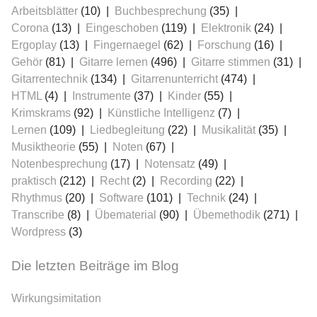
Arbeitsblätter
(10)
Buchbesprechung
(35)
Corona
(13)
Eingeschoben
(119)
Elektronik
(24)
Ergoplay
(13)
Fingernaegel
(62)
Forschung
(16)
Gehör
(81)
Gitarre lernen
(496)
Gitarre stimmen
(31)
Gitarrentechnik
(134)
Gitarrenunterricht
(474)
HTML
(4)
Instrumente
(37)
Kinder
(55)
Krimskrams
(92)
Künstliche Intelligenz
(7)
≡
Lernen
(109)
Liedbegleitung
(22)
Musikalität
(35)
Musiktheorie
(55)
Noten
(67)
Notenbesprechung
(17)
Notensatz
(49)
praktisch
(212)
Recht
(2)
Recording
(22)
Rhythmus
(20)
Software
(101)
Technik
(24)
Transcribe
(8)
Übematerial
(90)
Übemethodik
(271)
Wordpress
(3)
Die letzten Beiträge im Blog
Wirkungsimitation