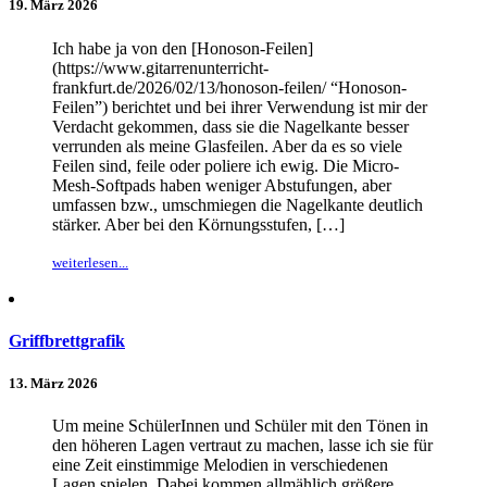
19. März 2026
Ich habe ja von den [Honoson-Feilen]
(https://www.gitarrenunterricht-
frankfurt.de/2026/02/13/honoson-feilen/ “Honoson-
Feilen”) berichtet und bei ihrer Verwendung ist mir der
Verdacht gekommen, dass sie die Nagelkante besser
verrunden als meine Glasfeilen. Aber da es so viele
Feilen sind, feile oder poliere ich ewig. Die Micro-
Mesh-Softpads haben weniger Abstufungen, aber
umfassen bzw., umschmiegen die Nagelkante deutlich
stärker. Aber bei den Körnungsstufen, […]
weiterlesen...
Griffbrettgrafik
13. März 2026
Um meine SchülerInnen und Schüler mit den Tönen in
den höheren Lagen vertraut zu machen, lasse ich sie für
eine Zeit einstimmige Melodien in verschiedenen
Lagen spielen. Dabei kommen allmählich größere