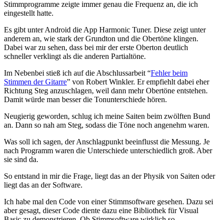
Stimmprogramme zeigte immer genau die Frequenz an, die ich
eingestellt hatte.
Es gibt unter Android die App Harmonic Tuner. Diese zeigt unter
anderem an, wie stark der Grundton und die Obertöne klingen.
Dabei war zu sehen, dass bei mir der erste Oberton deutlich
schneller verklingt als die anderen Partialtöne.
Im Nebenbei stieß ich auf die Abschlussarbeit “
Fehler beim
Stimmen der Gitarre
” von Robert Winkler. Er empfiehlt dabei eher
Richtung Steg anzuschlagen, weil dann mehr Obertöne entstehen.
Damit würde man besser die Tonunterschiede hören.
Neugierig geworden, schlug ich meine Saiten beim zwölften Bund
an. Dann so nah am Steg, sodass die Töne noch angenehm waren.
Was soll ich sagen, der Anschlagpunkt beeinflusst die Messung. Je
nach Programm waren die Unterschiede unterschiedlich groß. Aber
sie sind da.
So entstand in mir die Frage, liegt das an der Physik von Saiten oder
liegt das an der Software.
Ich habe mal den Code von einer Stimmsoftware gesehen. Dazu sei
aber gesagt, dieser Code diente dazu eine Bibliothek für Visual
Basic zu demonstrieren. Ob Stimmsoftware wirklich so