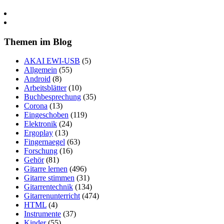
Themen im Blog
AKAI EWI-USB
(5)
Allgemein
(55)
Android
(8)
Arbeitsblätter
(10)
Buchbesprechung
(35)
Corona
(13)
Eingeschoben
(119)
Elektronik
(24)
Ergoplay
(13)
Fingernaegel
(63)
Forschung
(16)
Gehör
(81)
Gitarre lernen
(496)
Gitarre stimmen
(31)
Gitarrentechnik
(134)
Gitarrenunterricht
(474)
HTML
(4)
Instrumente
(37)
Kinder
(55)