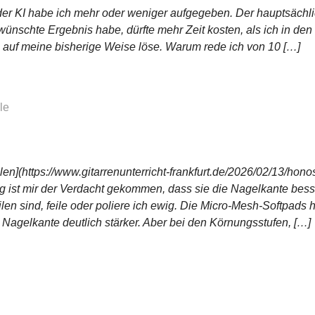
er KI habe ich mehr oder weniger aufgegeben. Der hauptsächli
rwünschte Ergebnis habe, dürfte mehr Zeit kosten, als ich in de
auf meine bisherige Weise löse. Warum rede ich von 10 […]
le
en](https://www.gitarrenunterricht-frankfurt.de/2026/02/13/hono
ng ist mir der Verdacht gekommen, dass sie die Nagelkante bes
eilen sind, feile oder poliere ich ewig. Die Micro-Mesh-Softpad
agelkante deutlich stärker. Aber bei den Körnungsstufen, […]