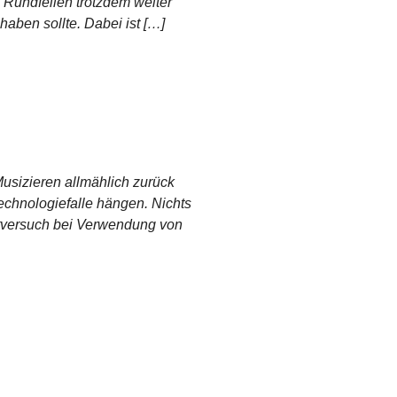
 Rundfeilen trotzdem weiter
aben sollte. Dabei ist […]
usizieren allmählich zurück
Technologiefalle hängen. Nichts
bstversuch bei Verwendung von