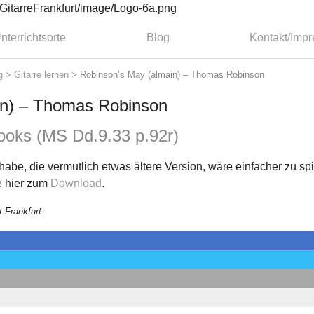
nterrichtsorte
Blog
Kontakt/Imp
g
>
Gitarre lernen
>
Robinson’s May (almain) – Thomas Robinson
in) – Thomas Robinson
ooks (MS Dd.9.33 p.92r)
abe, die vermutlich etwas ältere Version, wäre einfacher zu s
e hier zum
Download
.
t Frankfurt