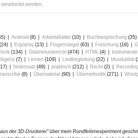
verarbeitet werden.
55)
Android
(8)
Arbeitsblätter
(10)
Buchbesprechung
(35)
(24)
Ergoplay
(13)
Fingernaegel
(63)
Forschung
(16)
G
chnik
(134)
Gitarrenunterricht
(474)
HTML
(4)
Instrumente
lligenz
(7)
Lernen
(109)
Liedbegleitung
(22)
Musikalität
(
17)
Notensatz
(49)
praktisch
(212)
Recht
(2)
Recordin
ranscribe
(8)
Übematerial
(90)
Übemethodik
(271)
Wordp
 aus der 3D-Druckerei” über mein Rundfeilenexperiment geschr