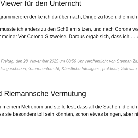
iewer für den Unterricht
grammiererei denke ich darüber nach, Dinge zu lösen, die mich 
usste ich anders zu den Schülern sitzen, und nach Corona war
t meiner Vor-Corona-Sitzweise. Daraus ergab sich, dass ich …
 Freitag, den 28. November 2025 um 08:59 Uhr veröffentlicht von Stephan Z
:
Eingeschoben
,
Gitarrenunterricht
,
Künstliche Intelligenz
,
praktisch
,
Software
und Riemannsche Vermutung
n meinem Metronom und stelle fest, dass all die Sachen, die ich
s sie besonders toll sein könnten, schon etwas bringen, aber ni