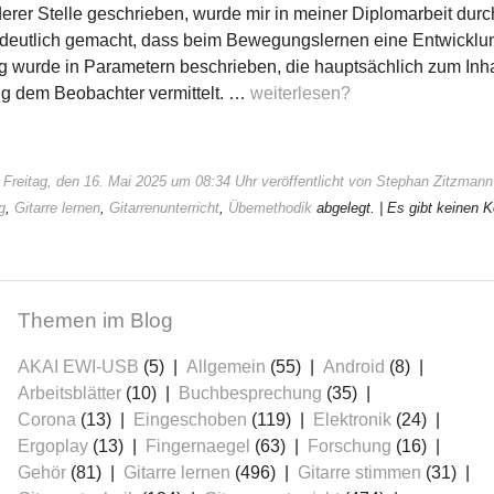
rer Stelle geschrieben, wurde mir in meiner Diplomarbeit durc
eutlich gemacht, dass beim Bewegungslernen eine Entwicklung 
 wurde in Parametern beschrieben, die hauptsächlich zum Inhal
g dem Beobachter vermittelt. …
weiterlesen?
 Freitag, den 16. Mai 2025 um 08:34 Uhr veröffentlicht von Stephan Zitzmann
g
,
Gitarre lernen
,
Gitarrenunterricht
,
Übemethodik
abgelegt.
| Es gibt keinen 
Themen im Blog
AKAI EWI-USB
(5)
Allgemein
(55)
Android
(8)
Arbeitsblätter
(10)
Buchbesprechung
(35)
Corona
(13)
Eingeschoben
(119)
Elektronik
(24)
Ergoplay
(13)
Fingernaegel
(63)
Forschung
(16)
Gehör
(81)
Gitarre lernen
(496)
Gitarre stimmen
(31)