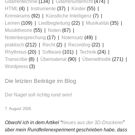
Gitarrentechnik
(134)
Gitarrenunterricht
(474)
HTML
(4)
Instrumente
(37)
Kinder
(55)
Krimskrams
(92)
Künstliche Intelligenz
(7)
Lernen
(109)
Liedbegleitung
(22)
Musikalität
(35)
Musiktheorie
(55)
Noten
(67)
Notenbesprechung
(17)
Notensatz
(49)
praktisch
(212)
Recht
(2)
Recording
(22)
Rhythmus
(20)
Software
(101)
Technik
(24)
Transcribe
(8)
Übematerial
(90)
Übemethodik
(271)
Wordpress
(3)
Die letzten Beiträge im Blog
Der Nagel soll richtig rund sein!
7. August 2026
Obwohl ich in dem Artikel “
Neues aus der 3D-Druckerei
”
über mein Rundfeilenexperiment geschrieben habe, dass