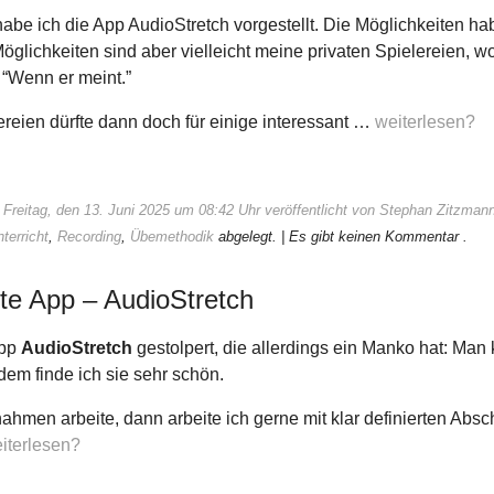
abe ich die App AudioStretch vorgestellt. Die Möglichkeiten ha
öglichkeiten sind aber vielleicht meine privaten Spielereien, w
 “Wenn er meint.”
ereien dürfte dann doch für einige interessant …
weiterlesen?
 Freitag, den 13. Juni 2025 um 08:42 Uhr veröffentlicht von Stephan Zitzman
terricht
,
Recording
,
Übemethodik
abgelegt.
| Es gibt keinen Kommentar .
ute App – AudioStretch
App
AudioStretch
gestolpert, die allerdings ein Manko hat: Man k
em finde ich sie sehr schön.
ahmen arbeite, dann arbeite ich gerne mit klar definierten Absch
iterlesen?