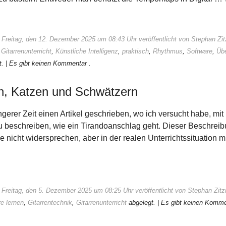
 Freitag, den 12. Dezember 2025 um 08:43 Uhr veröffentlicht von Stephan Z
:
Gitarrenunterricht
,
Künstliche Intelligenz
,
praktisch
,
Rhythmus
,
Software
,
Übe
t.
| Es gibt keinen Kommentar .
n, Katzen und Schwätzern
ngerer Zeit einen Artikel geschrieben, wo ich versucht habe, mit
u beschreiben, wie ein Tirandoanschlag geht. Dieser Beschreib
 nicht widersprechen, aber in der realen Unterrichtssituation
 Freitag, den 5. Dezember 2025 um 08:25 Uhr veröffentlicht von Stephan Zit
re lernen
,
Gitarrentechnik
,
Gitarrenunterricht
abgelegt.
| Es gibt keinen Komme