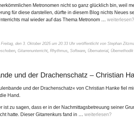
 herkömmlichen Metronomen nicht so ganz glücklich bin, weil 
rung für diese darstellen, dürfte in diesem Blog nichts Neues sei
nterrichts mal wieder auf das Thema Metronom …
weiterlesen
 Freitag, den 3. Oktober 2025 um 20:33 Uhr veröffentlicht von Stephan Zitzm
eschoben
,
Gitarrenunterricht
,
Rhythmus
,
Software
,
Übematerial
,
Übemethodik
nde und der Drachenschatz – Christian H
lenbande und der Drachenschatz« von Christian Hanke fiel mi
 die Hand.
 ist zu sagen, dass er in der Nachmittagsbetreuung seiner Gr
cht hatte. Dieser Gitarrenkurs fand in …
weiterlesen?