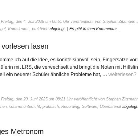
Freitag, den 4. Juli 2025 um 08:51 Uhr veröffentlicht von Stephan Zitzmann 
gel
,
Krimskrams
,
praktisch
abgelegt.
| Es gibt keinen Kommentar .
 vorlesen lasen
komme ich auf die Idee, es könnte sinnvoll sein, Fingersätze vor
lerin mit LRS, die verwechselt und bringt die Noten mit Hilfslin
eil ein neuerer Schüler ähnliche Probleme hat, …
weiterlesen?
 Freitag, den 20. Juni 2025 um 08:21 Uhr veröffentlicht von Stephan Zitzman
rnen
,
Gitarrenunterricht
,
praktisch
,
Recording
,
Software
,
Übematerial
abgelegt
iges Metronom