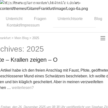
Dipl.-Gitarrenlehrer Stephan Zitzmann
Unterricht
Fragen
Unterrichtsorte
Blog
Kontakt/Impressum
≡
Frankfurt
>
Mein Blog
>
2025
rchives: 2025
te – Krallen zeigen – O
 Artikel habe ich den freien Anschlag mit Faust, Pfote, geöffnet
eschlossener Mund eines Schwätzers beschrieben. Ich wollte d
ren und bin kläglich gescheitert. Aber in meinen verzweifelten
chen …
weiterlesen?
 Freitag, den 26. Dezember 2025 um 08:38 Uhr veröffentlicht von Stephan Z