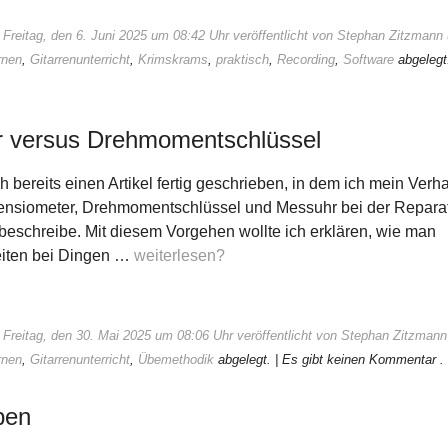
Freitag, den 6. Juni 2025 um 08:42 Uhr veröffentlicht von Stephan Zitzmann
rnen
,
Gitarrenunterricht
,
Krimskrams
,
praktisch
,
Recording
,
Software
abgeleg
r versus Drehmomentschlüssel
ch bereits einen Artikel fertig geschrieben, in dem ich mein Verh
ensiometer, Drehmomentschlüssel und Messuhr bei der Reparat
eschreibe. Mit diesem Vorgehen wollte ich erklären, wie man
eiten bei Dingen …
weiterlesen?
 Freitag, den 30. Mai 2025 um 08:06 Uhr veröffentlicht von Stephan Zitzmann
rnen
,
Gitarrenunterricht
,
Übemethodik
abgelegt.
| Es gibt keinen Kommentar .
ben