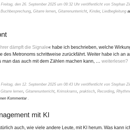
 Freitag, den 26. September 2025 um 09:32 Uhr veröffentlicht von Stephan 
:
Buchbesprechung
,
Gitarre lernen
,
Gitarrenunterricht
,
Kinder
,
Liedbegleitung
a
ont
hrer dämpft die Signale
« habe ich beschrieben, welche Wirkun
e des Metronoms schrittweise zurückfährt. Weiter habe ich an
ss man das auch mit dem Zählen machen kann, …
weiterlesen?
 Freitag, den 12. September 2025 um 08:43 Uhr veröffentlicht von Stephan 
:
Gitarre lernen
,
Gitarrenunterricht
,
Krimskrams
,
praktisch
,
Recording
,
Rhythm
einen Kommentar .
agement mit KI
atürlich auch, wie viele andere Leute, mit KI herum. Was kann i