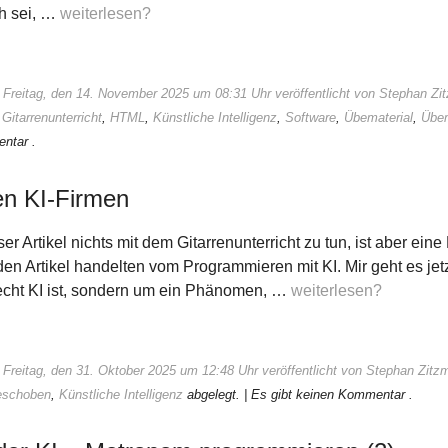
h sei, …
weiterlesen?
 Freitag, den 14. November 2025 um 08:31 Uhr veröffentlicht von Stephan Z
:
Gitarrenunterricht
,
HTML
,
Künstliche Intelligenz
,
Software
,
Übematerial
,
Übe
ntar .
en KI-Firmen
ser Artikel nichts mit dem Gitarrenunterricht zu tun, ist aber ein
den Artikel handelten vom Programmieren mit KI. Mir geht es jetz
lecht KI ist, sondern um ein Phänomen, …
weiterlesen?
 Freitag, den 31. Oktober 2025 um 12:48 Uhr veröffentlicht von Stephan Zitz
eschoben
,
Künstliche Intelligenz
abgelegt.
| Es gibt keinen Kommentar .