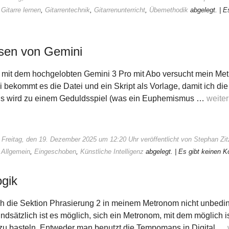
:
Gitarre lernen
,
Gitarrentechnik
,
Gitarrenunterricht
,
Übemethodik
abgelegt.
| E
ysen von Gemini
t mit dem hochgelobten Gemini 3 Pro mit Abo versucht mein Me
 bekommt es die Datei und ein Skript als Vorlage, damit ich d
. Es wird zu einem Geduldsspiel (was ein Euphemismus …
weite
 Freitag, den 19. Dezember 2025 um 12:20 Uhr veröffentlicht von Stephan Z
:
Allgemein
,
Eingeschoben
,
Künstliche Intelligenz
abgelegt.
| Es gibt keinen 
ogik
ich die Sektion Phrasierung 2 in meinem Metronom nicht unbedi
dsätzlich ist es möglich, sich ein Metronom, mit dem möglich is
zu basteln. Entweder man benutzt die Tempomaps in Digital …