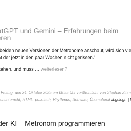
atGPT und Gemini – Erfahrungen beim
ren
e beiden neuen Versionen der Metronome anschaut, wird sich vie
at der jetzt in den paar Wochen nicht gerissen.”
stehen, und muss …
weiterlesen?
 Freitag, den 24. Oktober 2025 um 08:55 Uhr veröffentlicht von Stephan Zitz
renunterricht
,
HTML
,
praktisch
,
Rhythmus
,
Software
,
Übematerial
abgelegt.
|
der KI – Metronom programmieren