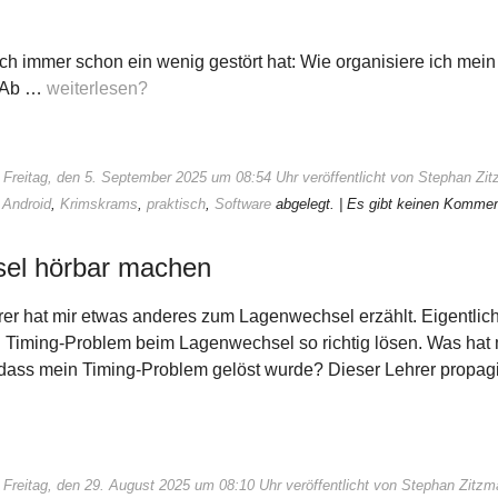
ch immer schon ein wenig gestört hat: Wie organisiere ich me
? Ab …
weiterlesen?
 Freitag, den 5. September 2025 um 08:54 Uhr veröffentlicht von Stephan Zi
:
Android
,
Krimskrams
,
praktisch
,
Software
abgelegt.
| Es gibt keinen Kommen
el hörbar machen
er hat mir etwas anderes zum Lagenwechsel erzählt. Eigentlich
 Timing-Problem beim Lagenwechsel so richtig lösen. Was hat 
sodass mein Timing-Problem gelöst wurde? Dieser Lehrer propag
 Freitag, den 29. August 2025 um 08:10 Uhr veröffentlicht von Stephan Zitz