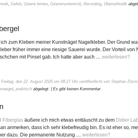
ronik
,
Gehör
,
Gitarre lernen
,
Gitarrenunterricht
,
Recording
,
Übemethodik
abgel
bergel
 ich zum Kleben meiner Kunstnägel Nagelkleber. Der Grund war
eber früher immer eine riesige Sauerei wurde. Der Vorteil von 
äschchen mit Pinsel gab. Ich hatte aber auch …
weiterlesen?
 Freitag, den 22. August 2025 um 08:27 Uhr veröffentlicht von Stephan Zitz
rnaegel
,
praktisch
abgelegt.
| Es gibt keinen Kommentar .
n
 Fiberglas
äußere ich mich etwas enttäuscht zu dem
Didier Lab
n anmerken, dass ich sehr klebefreudig bin. Es ist eher so, 
her dazu. Die permanente Nutzung …
weiterlesen?