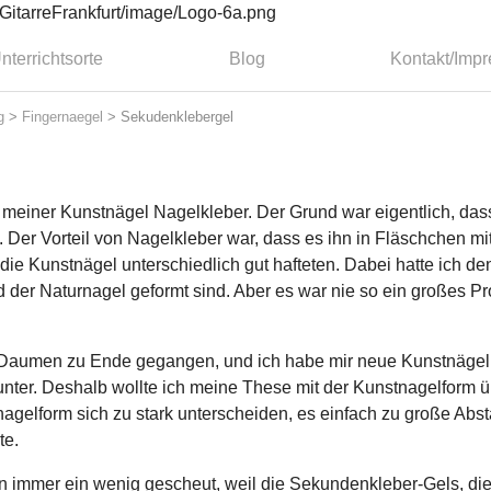
nterrichtsorte
Blog
Kontakt/Imp
g
>
Fingernaegel
>
Sekudenklebergel
 meiner Kunstnägel Nagelkleber. Der Grund war eigentlich, das
 Der Vorteil von Nagelkleber war, dass es ihn in Fläschchen mit
ie Kunstnägel unterschiedlich gut hafteten. Dabei hatte ich de
d der Naturnagel geformt sind. Aber es war nie so ein großes 
en Daumen zu Ende gegangen, und ich habe mir neue Kunstnägel g
nter. Deshalb wollte ich meine These mit der Kunstnagelform ü
gelform sich zu stark unterscheiden, es einfach zu große Abstä
te.
n immer ein wenig gescheut, weil die Sekundenkleber-Gels, die 