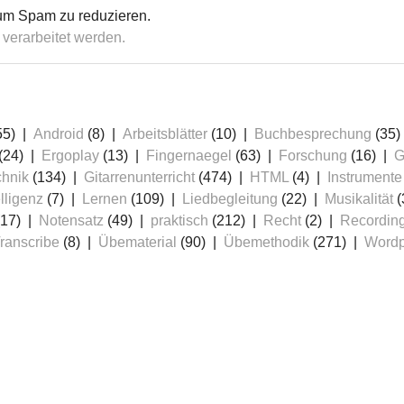
um Spam zu reduzieren.
verarbeitet werden.
55)
Android
(8)
Arbeitsblätter
(10)
Buchbesprechung
(35)
(24)
Ergoplay
(13)
Fingernaegel
(63)
Forschung
(16)
G
chnik
(134)
Gitarrenunterricht
(474)
HTML
(4)
Instrumente
lligenz
(7)
Lernen
(109)
Liedbegleitung
(22)
Musikalität
(
17)
Notensatz
(49)
praktisch
(212)
Recht
(2)
Recordin
ranscribe
(8)
Übematerial
(90)
Übemethodik
(271)
Wordp