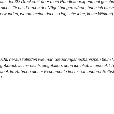
 aus der 3D-Druckerei” über mein Rundfeilenexperiment geschr
 nichts für das Formen der Nägel bringen würde, habe ich diese
verwundert, warum meine doch so logische Idee, keine Wirkung h
ersucht, herauszufinden wie man Steuerungsmechanismen beim M
ebrauch ist mir nichts eingefallen, denn ich blieb in einer Art 
ikabel. Im Rahmen dieser Experimente fiel mir ein anderer Sel
]