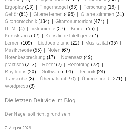
Ergoplay
(13)
Fingernaegel
(63)
Forschung
(16)
Gehör
(81)
Gitarre lernen
(496)
Gitarre stimmen
(31)
Gitarrentechnik
(134)
Gitarrenunterricht
(474)
HTML
(4)
Instrumente
(37)
Kinder
(55)
Krimskrams
(92)
Künstliche Intelligenz
(7)
Lernen
(109)
Liedbegleitung
(22)
Musikalität
(35)
≡
Musiktheorie
(55)
Noten
(67)
Notenbesprechung
(17)
Notensatz
(49)
praktisch
(212)
Recht
(2)
Recording
(22)
Rhythmus
(20)
Software
(101)
Technik
(24)
Transcribe
(8)
Übematerial
(90)
Übemethodik
(271)
Wordpress
(3)
Die letzten Beiträge im Blog
Der Nagel soll richtig rund sein!
7. August 2026