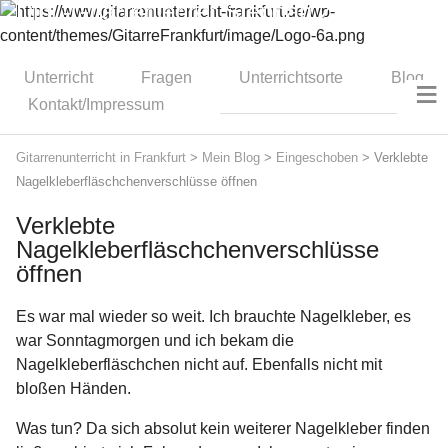
Dipl.-Gitarrenlehrer Stephan Zitzmann
Unterricht
Fragen
Unterrichtsorte
Blog
≡
Kontakt/Impressum
Gitarrenunterricht in Frankfurt
>
Mein Blog
>
Eingeschoben
>
Verklebte
Nagelkleberfläschchenverschlüsse öffnen
Verklebte
Nagelkleberfläschchenverschlüsse
öffnen
Es war mal wieder so weit. Ich brauchte Nagelkleber, es
war Sonntagmorgen und ich bekam die
Nagelkleberfläschchen nicht auf. Ebenfalls nicht mit
bloßen Händen.
Was tun? Da sich absolut kein weiterer Nagelkleber finden