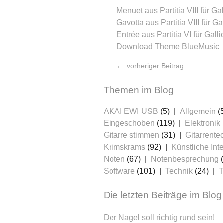
Menuet aus Partitia VIII für G
Gavotta aus Partitia VIII für G
Entrée aus Partitia VI für Gal
Download Theme BlueMusic
vorheriger Beitrag
Themen im Blog
AKAI EWI-USB
(5)
Allgemein
(
Eingeschoben
(119)
Elektronik
Gitarre stimmen
(31)
Gitarrente
Krimskrams
(92)
Künstliche Inte
Noten
(67)
Notenbesprechung
(
Software
(101)
Technik
(24)
T
Die letzten Beiträge im Blog
Der Nagel soll richtig rund sein!