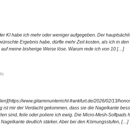
er KI habe ich mehr oder weniger aufgegeben. Der hauptsächli
rwünschte Ergebnis habe, dürfte mehr Zeit kosten, als ich in de
auf meine bisherige Weise löse. Warum rede ich von 10 […]
le
en](https://www.gitarrenunterricht-frankfurt.de/2026/02/13/hono
ng ist mir der Verdacht gekommen, dass sie die Nagelkante bes
eilen sind, feile oder poliere ich ewig. Die Micro-Mesh-Softpad
agelkante deutlich stärker. Aber bei den Körnungsstufen, […]