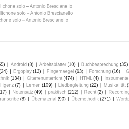
allichone solo – Antonio Brescianello
allichone solo – Antonio Brescianello
lichone solo – Antonio Brescianello
55)
Android
(8)
Arbeitsblätter
(10)
Buchbesprechung
(35)
(24)
Ergoplay
(13)
Fingernaegel
(63)
Forschung
(16)
G
chnik
(134)
Gitarrenunterricht
(474)
HTML
(4)
Instrumente
lligenz
(7)
Lernen
(109)
Liedbegleitung
(22)
Musikalität
(
17)
Notensatz
(49)
praktisch
(212)
Recht
(2)
Recordin
ranscribe
(8)
Übematerial
(90)
Übemethodik
(271)
Wordp