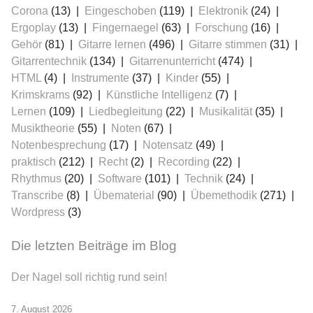
Corona
(13)
Eingeschoben
(119)
Elektronik
(24)
Ergoplay
(13)
Fingernaegel
(63)
Forschung
(16)
Gehör
(81)
Gitarre lernen
(496)
Gitarre stimmen
(31)
Gitarrentechnik
(134)
Gitarrenunterricht
(474)
HTML
(4)
Instrumente
(37)
Kinder
(55)
Krimskrams
(92)
Künstliche Intelligenz
(7)
Lernen
(109)
Liedbegleitung
(22)
Musikalität
(35)
Musiktheorie
(55)
Noten
(67)
Notenbesprechung
(17)
Notensatz
(49)
praktisch
(212)
Recht
(2)
Recording
(22)
Rhythmus
(20)
Software
(101)
Technik
(24)
Transcribe
(8)
Übematerial
(90)
Übemethodik
(271)
Wordpress
(3)
Die letzten Beiträge im Blog
Der Nagel soll richtig rund sein!
7. August 2026