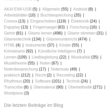
AKAI EWI-USB
(5)
Allgemein
(55)
Android
(8)
Arbeitsblätter
(10)
Buchbesprechung
(35)
Corona
(13)
Eingeschoben
(119)
Elektronik
(24)
Ergoplay
(13)
Fingernaegel
(63)
Forschung
(16)
Gehör
(81)
Gitarre lernen
(496)
Gitarre stimmen
(31)
Gitarrentechnik
(134)
Gitarrenunterricht
(474)
HTML
(4)
Instrumente
(37)
Kinder
(55)
Krimskrams
(92)
Künstliche Intelligenz
(7)
Lernen
(109)
Liedbegleitung
(22)
Musikalität
(35)
Musiktheorie
(55)
Noten
(67)
Notenbesprechung
(17)
Notensatz
(49)
praktisch
(212)
Recht
(2)
Recording
(22)
Rhythmus
(20)
Software
(101)
Technik
(24)
Transcribe
(8)
Übematerial
(90)
Übemethodik
(271)
Wordpress
(3)
Die letzten Beiträge im Blog