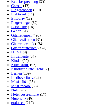
Buchbesprechung
(35)
Corona
(13)
Eingeschoben
(119)
Elektronik
(24)
Ergoplay
(13)
Fingernaegel
(62)
Forschung
(16)
Gehör
(81)
Gitarre lernen
(496)
Gitarre stimmen
(31)
Gitarrentechnik
(134)
Gitarrenunterricht
(474)
HTML
(4)
Instrumente
(37)
Kinder
(55)
Krimskrams
(92)
Künstliche Intelligenz
(7)
Lernen
(109)
Liedbegleitung
(22)
Musikalität
(35)
Musiktheorie
(55)
Noten
(67)
Notenbesprechung
(17)
Notensatz
(49)
praktisch
(212)