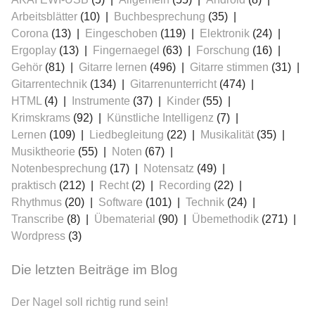
Arbeitsblätter
(10)
Buchbesprechung
(35)
Corona
(13)
Eingeschoben
(119)
Elektronik
(24)
Ergoplay
(13)
Fingernaegel
(63)
Forschung
(16)
Gehör
(81)
Gitarre lernen
(496)
Gitarre stimmen
(31)
Gitarrentechnik
(134)
Gitarrenunterricht
(474)
HTML
(4)
Instrumente
(37)
Kinder
(55)
Krimskrams
(92)
Künstliche Intelligenz
(7)
Lernen
(109)
Liedbegleitung
(22)
Musikalität
(35)
Musiktheorie
(55)
Noten
(67)
Notenbesprechung
(17)
Notensatz
(49)
praktisch
(212)
Recht
(2)
Recording
(22)
Rhythmus
(20)
Software
(101)
Technik
(24)
Transcribe
(8)
Übematerial
(90)
Übemethodik
(271)
Wordpress
(3)
Die letzten Beiträge im Blog
Der Nagel soll richtig rund sein!