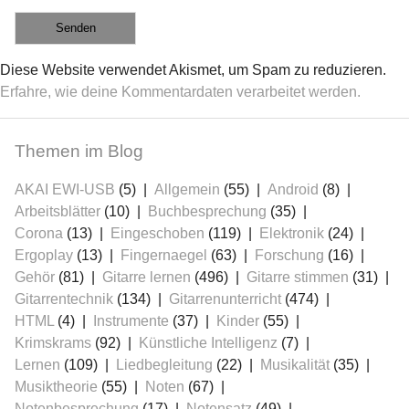
Diese Website verwendet Akismet, um Spam zu reduzieren.
Erfahre, wie deine Kommentardaten verarbeitet werden.
Themen im Blog
AKAI EWI-USB
(5)
Allgemein
(55)
Android
(8)
Arbeitsblätter
(10)
Buchbesprechung
(35)
Corona
(13)
Eingeschoben
(119)
Elektronik
(24)
Ergoplay
(13)
Fingernaegel
(63)
Forschung
(16)
Gehör
(81)
Gitarre lernen
(496)
Gitarre stimmen
(31)
Gitarrentechnik
(134)
Gitarrenunterricht
(474)
HTML
(4)
Instrumente
(37)
Kinder
(55)
Krimskrams
(92)
Künstliche Intelligenz
(7)
Lernen
(109)
Liedbegleitung
(22)
Musikalität
(35)
Musiktheorie
(55)
Noten
(67)
Notenbesprechung
(17)
Notensatz
(49)