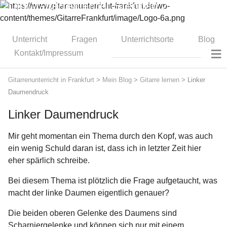
Dipl.-Gitarrenlehrer Stephan Zitzmann
Unterricht
Fragen
Unterrichtsorte
Blog
≡
Kontakt/Impressum
Gitarrenunterricht in Frankfurt
>
Mein Blog
>
Gitarre lernen
>
Linker
Daumendruck
Linker Daumendruck
Mir geht momentan ein Thema durch den Kopf, was auch
ein wenig Schuld daran ist, dass ich in letzter Zeit hier
eher spärlich schreibe.
Bei diesem Thema ist plötzlich die Frage aufgetaucht, was
macht der linke Daumen eigentlich genauer?
Die beiden oberen Gelenke des Daumens sind
Scharniergelenke und können sich nur mit einem