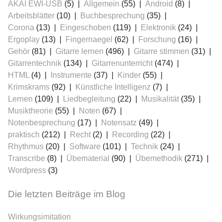
AKAI EWI-USB
(5)
Allgemein
(55)
Android
(8)
Arbeitsblätter
(10)
Buchbesprechung
(35)
Corona
(13)
Eingeschoben
(119)
Elektronik
(24)
Ergoplay
(13)
Fingernaegel
(62)
Forschung
(16)
Gehör
(81)
Gitarre lernen
(496)
Gitarre stimmen
(31)
Gitarrentechnik
(134)
Gitarrenunterricht
(474)
HTML
(4)
Instrumente
(37)
Kinder
(55)
Krimskrams
(92)
Künstliche Intelligenz
(7)
Lernen
(109)
Liedbegleitung
(22)
Musikalität
(35)
Musiktheorie
(55)
Noten
(67)
Notenbesprechung
(17)
Notensatz
(49)
praktisch
(212)
Recht
(2)
Recording
(22)
Rhythmus
(20)
Software
(101)
Technik
(24)
Transcribe
(8)
Übematerial
(90)
Übemethodik
(271)
Wordpress
(3)
Die letzten Beiträge im Blog
Wirkungsimitation