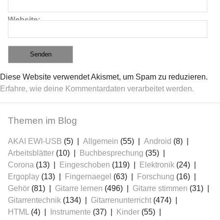
Website
Diese Website verwendet Akismet, um Spam zu reduzieren.
Erfahre, wie deine Kommentardaten verarbeitet werden.
Themen im Blog
AKAI EWI-USB
(5)
Allgemein
(55)
Android
(8)
Arbeitsblätter
(10)
Buchbesprechung
(35)
Corona
(13)
Eingeschoben
(119)
Elektronik
(24)
Ergoplay
(13)
Fingernaegel
(63)
Forschung
(16)
Gehör
(81)
Gitarre lernen
(496)
Gitarre stimmen
(31)
Gitarrentechnik
(134)
Gitarrenunterricht
(474)
HTML
(4)
Instrumente
(37)
Kinder
(55)