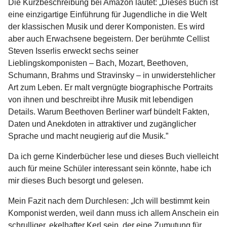
Die Kurzbeschreibung bei Amazon lautet: „Dieses Buch ist
eine einzigartige Einführung für Jugendliche in die Welt
der klassischen Musik und derer Komponisten. Es wird
aber auch Erwachsene begeistern. Der berühmte Cellist
Steven Isserlis erweckt sechs seiner
Lieblingskomponisten – Bach, Mozart, Beethoven,
Schumann, Brahms und Stravinsky – in unwiderstehlicher
Art zum Leben. Er malt vergnügte biographische Portraits
von ihnen und beschreibt ihre Musik mit lebendigen
Details. Warum Beethoven Berliner warf bündelt Fakten,
Daten und Anekdoten in attraktiver und zugänglicher
Sprache und macht neugierig auf die Musik.”
Da ich gerne Kinderbücher lese und dieses Buch vielleicht
auch für meine Schüler interessant sein könnte, habe ich
mir dieses Buch besorgt und gelesen.
Mein Fazit nach dem Durchlesen: „Ich will bestimmt kein
Komponist werden, weil dann muss ich allem Anschein ein
schrulliger, ekelhafter Kerl sein, der eine Zumutung für