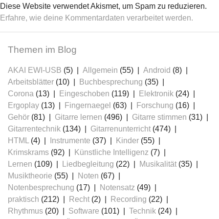
Diese Website verwendet Akismet, um Spam zu reduzieren.
Erfahre, wie deine Kommentardaten verarbeitet werden.
Themen im Blog
AKAI EWI-USB
(5)
Allgemein
(55)
Android
(8)
Arbeitsblätter
(10)
Buchbesprechung
(35)
Corona
(13)
Eingeschoben
(119)
Elektronik
(24)
Ergoplay
(13)
Fingernaegel
(63)
Forschung
(16)
Gehör
(81)
Gitarre lernen
(496)
Gitarre stimmen
(31)
Gitarrentechnik
(134)
Gitarrenunterricht
(474)
HTML
(4)
Instrumente
(37)
Kinder
(55)
Krimskrams
(92)
Künstliche Intelligenz
(7)
Lernen
(109)
Liedbegleitung
(22)
Musikalität
(35)
Musiktheorie
(55)
Noten
(67)
Notenbesprechung
(17)
Notensatz
(49)
praktisch
(212)
Recht
(2)
Recording
(22)
Rhythmus
(20)
Software
(101)
Technik
(24)