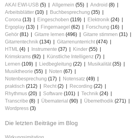
AKAI EWI-USB
(5)
Allgemein
(55)
Android
(8)
Arbeitsblätter
(10)
Buchbesprechung
(35)
Corona
(13)
Eingeschoben
(119)
Elektronik
(24)
Ergoplay
(13)
Fingernaegel
(62)
Forschung
(16)
Gehör
(81)
Gitarre lernen
(496)
Gitarre stimmen
(31)
Gitarrentechnik
(134)
Gitarrenunterricht
(474)
HTML
(4)
Instrumente
(37)
Kinder
(55)
≡
Krimskrams
(92)
Künstliche Intelligenz
(7)
Lernen
(109)
Liedbegleitung
(22)
Musikalität
(35)
Musiktheorie
(55)
Noten
(67)
Notenbesprechung
(17)
Notensatz
(49)
praktisch
(212)
Recht
(2)
Recording
(22)
Rhythmus
(20)
Software
(101)
Technik
(24)
Transcribe
(8)
Übematerial
(90)
Übemethodik
(271)
Wordpress
(3)
Die letzten Beiträge im Blog
Wirkungsimitation