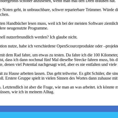
 Endergebnis schöner anzusehen, wenn man mal den Dreh draußen hat.
re Noten geht, in unbrauchbare, schwer reparierbare Trümmer. Würde die
achen.
selten Handbücher lesen muss, weil ich bei der meisten Software ziemli
ndere neugenutzte Programme.
nell nutzerfreundlich werden? Ich glaube nicht.
ion nutze, habe ich verschiedene OpenScourceprodukte oder –projekte 
r mit dem Rad fahre, um etwas zu testen. Da fahre ich die 100 Kilomet
 ist, dass ich dann nochmal fünf Mal dieselbe Strecke fahren muss, bis die
, denen viel Potential nachgesagt wird, aber es nie entfalten und viel
t zu Hause arbeiten lassen. Das geht teilweise. Es gibt Schüler, die 
 soll. Erstere Gruppe spielt in vielen Sinnen des Wortes dann zuhause 
 Letztendlich ist aber die Frage, wie man an was arbeitet. ich könnte m
müssen, wie ich in meinem Alltag.