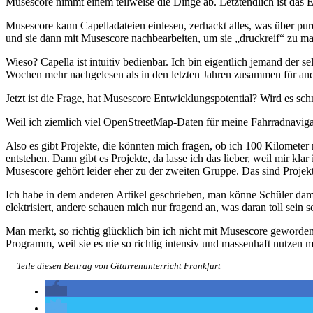
Musescore nimmt einem teilweise die Dinge ab. Letztendlich ist das
Musescore kann Capelladateien einlesen, zerhackt alles, was über pu
und sie dann mit Musescore nachbearbeiten, um sie „druckreif“ zu m
Wieso? Capella ist intuitiv bedienbar. Ich bin eigentlich jemand der 
Wochen mehr nachgelesen als in den letzten Jahren zusammen für a
Jetzt ist die Frage, hat Musescore Entwicklungspotential? Wird es sch
Weil ich ziemlich viel OpenStreetMap-Daten für meine Fahrradnavigat
Also es gibt Projekte, die könnten mich fragen, ob ich 100 Kilomete
entstehen. Dann gibt es Projekte, da lasse ich das lieber, weil mir klar
Musescore gehört leider eher zu der zweiten Gruppe. Das sind Projekte
Ich habe in dem anderen Artikel geschrieben, man könne Schüler dami
elektrisiert, andere schauen mich nur fragend an, was daran toll sein
Man merkt, so richtig glücklich bin ich nicht mit Musescore geworden.
Programm, weil sie es nie so richtig intensiv und massenhaft nutzen 
Teile diesen Beitrag von Gitarrenunterricht Frankfurt