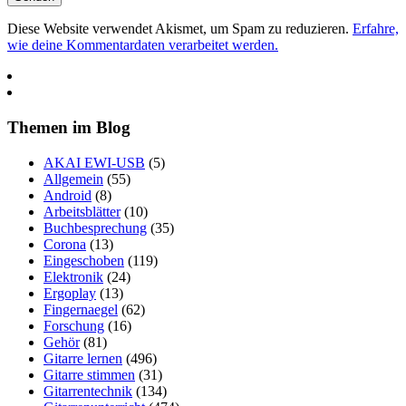
Diese Website verwendet Akismet, um Spam zu reduzieren.
Erfahre,
≡
wie deine Kommentardaten verarbeitet werden.
Themen im Blog
AKAI EWI-USB
(5)
Allgemein
(55)
Android
(8)
Arbeitsblätter
(10)
Buchbesprechung
(35)
Corona
(13)
Eingeschoben
(119)
Elektronik
(24)
Ergoplay
(13)
Fingernaegel
(62)
Forschung
(16)
Gehör
(81)
Gitarre lernen
(496)
Gitarre stimmen
(31)
Gitarrentechnik
(134)