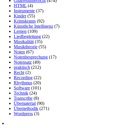
Gitarrenunterricht
(474)
HTML
(4)
Instrumente
(37)
Kinder
(55)
Krimskrams
(92)
Künstliche Intelligenz
(7)
Lernen
(109)
Liedbegleitung
(22)
Musikalität
(35)
Musiktheorie
(55)
Noten
(67)
Notenbesprechung
(17)
Notensatz
(49)
praktisch
(212)
Recht
(2)
Recording
(22)
Rhythmus
(20)
Software
(101)
Technik
(24)
Transcribe
(8)
Übematerial
(90)
Übemethodik
(271)
Wordpress
(3)