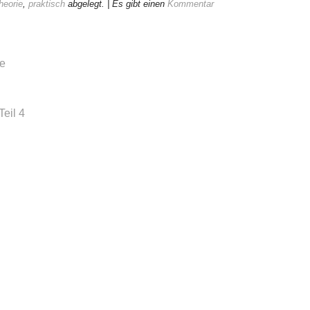
heorie
,
praktisch
abgelegt.
| Es gibt einen
Kommentar
re
n
Teil 4