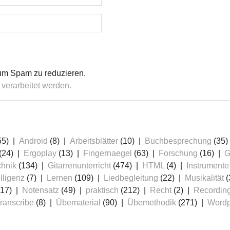
um Spam zu reduzieren.
verarbeitet werden.
55)
Android
(8)
Arbeitsblätter
(10)
Buchbesprechung
(35)
(24)
Ergoplay
(13)
Fingernaegel
(63)
Forschung
(16)
G
chnik
(134)
Gitarrenunterricht
(474)
HTML
(4)
Instrumente
lligenz
(7)
Lernen
(109)
Liedbegleitung
(22)
Musikalität
(
17)
Notensatz
(49)
praktisch
(212)
Recht
(2)
Recordin
ranscribe
(8)
Übematerial
(90)
Übemethodik
(271)
Wordp