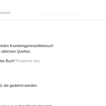
ressum
letzten Krankengymnastikbesuch
n üblichen Quellen.
das Buch “
Anatomie des
d, die gedehnt werden.