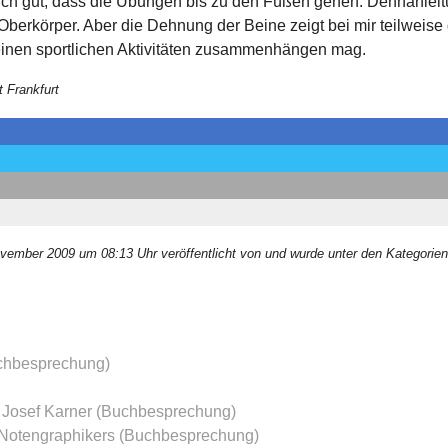
e ich gut, dass die Übungen bis zu den Füßen gehen. Dehnanle
 Oberkörper. Aber die Dehnung der Beine zeigt bei mir teilweise
meinen sportlichen Aktivitäten zusammenhängen mag.
t Frankfurt
ovember 2009 um 08:13 Uhr veröffentlicht von und wurde unter den Kategorie
chbesprechung)
– Josef Karner (Buchbesprechung)
s Notengraphikers (Buchbesprechung)