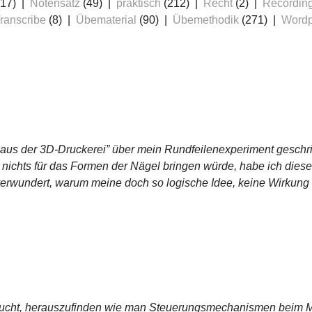
17)
Notensatz
(49)
praktisch
(212)
Recht
(2)
Recordin
ranscribe
(8)
Übematerial
(90)
Übemethodik
(271)
Wordp
 aus der 3D-Druckerei” über mein Rundfeilenexperiment geschr
 nichts für das Formen der Nägel bringen würde, habe ich diese
verwundert, warum meine doch so logische Idee, keine Wirkung h
ersucht, herauszufinden wie man Steuerungsmechanismen beim M