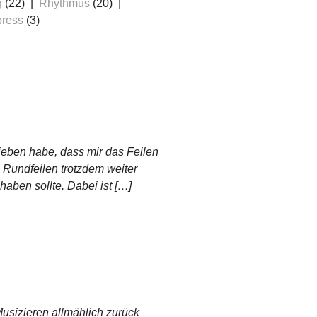
g
(22)
Rhythmus
(20)
ress
(3)
ieben habe, dass mir das Feilen
 Rundfeilen trotzdem weiter
aben sollte. Dabei ist […]
usizieren allmählich zurück