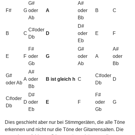
G#
A#
F#
G
oder
A
oder
B
C
Ab
Bb
D#
C#oder
B
C
D
oder
E
F
Db
Eb
F#
G#
A#
E
F
oder
G
oder
A
oder
Gb
Ab
Bb
A#
G#
C#oder
A
oder
B ist gleich h
C
D
oder Ab
Db
Bb
D#
F#
C#oder
D
oder
E
F
oder
G
Db
Eb
Gb
Dies geschieht aber nur bei Stimmgeräten, die alle Töne
erkennen und nicht nur die Töne der Gitarrensaiten. Die