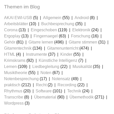
Themen im Blog
AKAI EWI-USB
(5)
Allgemein
(55)
Android
(8)
Arbeitsblätter
(10)
Buchbesprechung
(35)
Corona
(13)
Eingeschoben
(119)
Elektronik
(24)
Ergoplay
(13)
Fingernaegel
(63)
Forschung
(16)
Gehör
(81)
Gitarre lernen
(496)
Gitarre stimmen
(31)
Gitarrentechnik
(134)
Gitarrenunterricht
(474)
HTML
(4)
Instrumente
(37)
Kinder
(55)
Krimskrams
(92)
Künstliche Intelligenz
(7)
Lernen
(109)
Liedbegleitung
(22)
Musikalität
(35)
Musiktheorie
(55)
Noten
(67)
Notenbesprechung
(17)
Notensatz
(49)
praktisch
(212)
Recht
(2)
Recording
(22)
Rhythmus
(20)
Software
(101)
Technik
(24)
Transcribe
(8)
Übematerial
(90)
Übemethodik
(271)
Wordpress
(3)