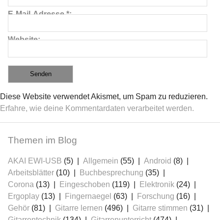
E-Mail-Adresse
*
Website
Diese Website verwendet Akismet, um Spam zu reduzieren.
Erfahre, wie deine Kommentardaten verarbeitet werden.
Themen im Blog
AKAI EWI-USB
(5)
Allgemein
(55)
Android
(8)
Arbeitsblätter
(10)
Buchbesprechung
(35)
Corona
(13)
Eingeschoben
(119)
Elektronik
(24)
Ergoplay
(13)
Fingernaegel
(63)
Forschung
(16)
Gehör
(81)
Gitarre lernen
(496)
Gitarre stimmen
(31)
Gitarrentechnik
(134)
Gitarrenunterricht
(474)