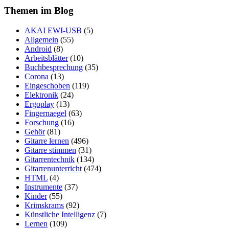
Themen im Blog
AKAI EWI-USB
(5)
Allgemein
(55)
Android
(8)
Arbeitsblätter
(10)
Buchbesprechung
(35)
Corona
(13)
Eingeschoben
(119)
Elektronik
(24)
Ergoplay
(13)
Fingernaegel
(63)
Forschung
(16)
Gehör
(81)
Gitarre lernen
(496)
Gitarre stimmen
(31)
Gitarrentechnik
(134)
Gitarrenunterricht
(474)
HTML
(4)
Instrumente
(37)
Kinder
(55)
Krimskrams
(92)
Künstliche Intelligenz
(7)
Lernen
(109)