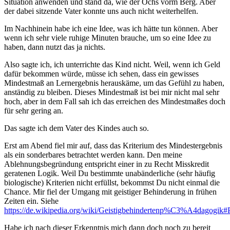
Situation anwenden und stand da, wie der Ochs vorm Berg. Aber
der dabei sitzende Vater konnte uns auch nicht weiterhelfen.
Im Nachhinein habe ich eine Idee, was ich hätte tun können. Aber
wenn ich sehr viele ruhige Minuten brauche, um so eine Idee zu
haben, dann nutzt das ja nichts.
Also sagte ich, ich unterrichte das Kind nicht. Weil, wenn ich Geld
dafür bekommen würde, müsse ich sehen, dass ein gewisses
Mindestmaß an Lernergebnis herauskäme, um das Gefühl zu haben,
anständig zu bleiben. Dieses Mindestmaß ist bei mir nicht mal sehr
hoch, aber in dem Fall sah ich das erreichen des Mindestmaßes doch
für sehr gering an.
Das sagte ich dem Vater des Kindes auch so.
Erst am Abend fiel mir auf, dass das Kriterium des Mindestergebnis
als ein sonderbares betrachtet werden kann. Den meine
Ablehnungsbegründung entspricht einer in zu Recht Misskredit
geratenen Logik. Weil Du bestimmte unabänderliche (sehr häufig
biologische) Kriterien nicht erfüllst, bekommst Du nicht einmal die
Chance. Mir fiel der Umgang mit geistiger Behinderung in frühen
Zeiten ein. Siehe
https://de.wikipedia.org/wiki/Geistigbehindertenp%C3%A4dagogik#
Habe ich nach dieser Erkenntnis mich dann doch noch zu bereit