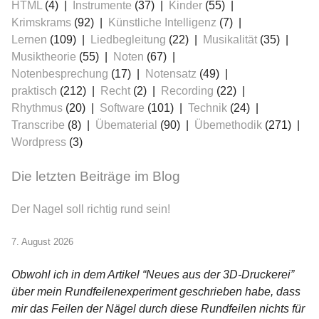
HTML
(4)
Instrumente
(37)
Kinder
(55)
Krimskrams
(92)
Künstliche Intelligenz
(7)
Lernen
(109)
Liedbegleitung
(22)
Musikalität
(35)
Musiktheorie
(55)
Noten
(67)
Notenbesprechung
(17)
Notensatz
(49)
praktisch
(212)
Recht
(2)
Recording
(22)
Rhythmus
(20)
Software
(101)
Technik
(24)
Transcribe
(8)
Übematerial
(90)
Übemethodik
(271)
Wordpress
(3)
Die letzten Beiträge im Blog
Der Nagel soll richtig rund sein!
7. August 2026
Obwohl ich in dem Artikel “Neues aus der 3D-Druckerei”
über mein Rundfeilenexperiment geschrieben habe, dass
mir das Feilen der Nägel durch diese Rundfeilen nichts für