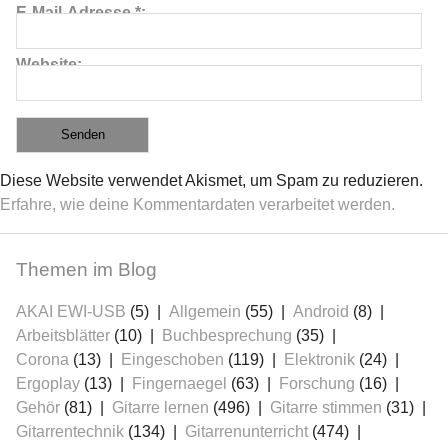
E-Mail-Adresse
*
Website
Diese Website verwendet Akismet, um Spam zu reduzieren.
Erfahre, wie deine Kommentardaten verarbeitet werden.
Themen im Blog
AKAI EWI-USB
(5)
Allgemein
(55)
Android
(8)
Arbeitsblätter
(10)
Buchbesprechung
(35)
Corona
(13)
Eingeschoben
(119)
Elektronik
(24)
Ergoplay
(13)
Fingernaegel
(63)
Forschung
(16)
Gehör
(81)
Gitarre lernen
(496)
Gitarre stimmen
(31)
Gitarrentechnik
(134)
Gitarrenunterricht
(474)