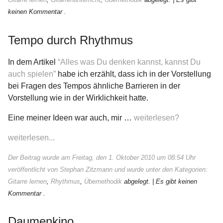
keinen Kommentar .
Tempo durch Rhythmus
In dem Artikel
“Alles was Du denken kannst, kannst Du
auch spielen”
habe ich erzählt, dass ich in der Vorstellung
bei Fragen des Tempos ähnliche Barrieren in der
Vorstellung wie in der Wirklichkeit hatte.
Eine meiner Ideen war auch, mir …
weiterlesen?
weiterlesen...
Der Beitrag wurde am Freitag, den 1. Oktober 2010 um 08:54 Uhr
veröffentlicht von Stephan Zitzmann und wurde unter den Kategorien:
Gitarre lernen
,
Rhythmus
,
Übemethodik
abgelegt.
| Es gibt keinen
Kommentar .
Daumenkino