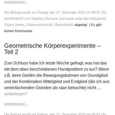
weiterlesen...
Der Beitrag wurde am Freitag, den 17. Dezember 2010 um 08:37 Uhr
veröffentlicht von Stephan Zitzmann und wurde unter den Kategorien:
Gitarre lernen
,
Gitarrenunterricht
,
Übemethodik
abgelegt.
| Es gibt
keinen Kommentar .
Geometrische Körperexperimente –
Teil 2
Zum Schluss habe ich letzte Woche gefragt, was hat das
mit dem oben beschriebenen Handproblem zu tun? Wenn
z.B. beim Greifen die Bewegungsbahnen von Grundglied
und der Kombination Mittelglied und Endglied (die ich aus
vereinfachenden Gründen als starr betrachte) nicht …
weiterlesen?
weiterlesen...
Der Beitrag wurde am Freitag, den 10. Dezember 2010 um 08:51 Uhr