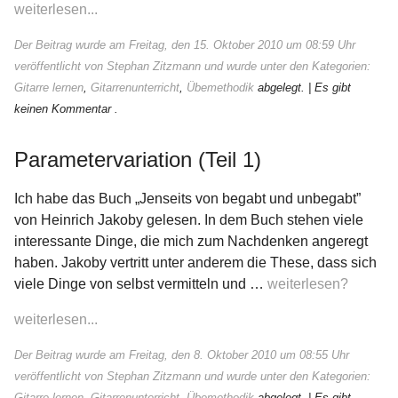
weiterlesen...
Der Beitrag wurde am Freitag, den 15. Oktober 2010 um 08:59 Uhr
veröffentlicht von Stephan Zitzmann und wurde unter den Kategorien:
Gitarre lernen
,
Gitarrenunterricht
,
Übemethodik
abgelegt.
| Es gibt
keinen Kommentar .
Parametervariation (Teil 1)
Ich habe das Buch „Jenseits von begabt und unbegabt”
von Heinrich Jakoby gelesen. In dem Buch stehen viele
interessante Dinge, die mich zum Nachdenken angeregt
haben. Jakoby vertritt unter anderem die These, dass sich
viele Dinge von selbst vermitteln und …
weiterlesen?
weiterlesen...
Der Beitrag wurde am Freitag, den 8. Oktober 2010 um 08:55 Uhr
veröffentlicht von Stephan Zitzmann und wurde unter den Kategorien:
Gitarre lernen
,
Gitarrenunterricht
,
Übemethodik
abgelegt.
| Es gibt