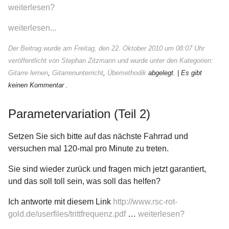
weiterlesen?
weiterlesen...
Der Beitrag wurde am Freitag, den 22. Oktober 2010 um 08:07 Uhr
veröffentlicht von Stephan Zitzmann und wurde unter den Kategorien:
Gitarre lernen
,
Gitarrenunterricht
,
Übemethodik
abgelegt.
| Es gibt
keinen Kommentar .
Parametervariation (Teil 2)
Setzen Sie sich bitte auf das nächste Fahrrad und
versuchen mal 120-mal pro Minute zu treten.
Sie sind wieder zurück und fragen mich jetzt garantiert,
und das soll toll sein, was soll das helfen?
Ich antworte mit diesem Link
http://www.rsc-rot-
gold.de/userfiles/trittfrequenz.pdf
…
weiterlesen?