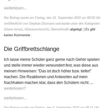
weiterlesen...
Der Beitrag wurde am Freitag, den 10. September 2010 um 08:50 Uhr
veröffentlicht von Stephan Zitzmann und wurde unter den Kategorien:
Gitarre lernen
,
Gitarrenunterricht
,
Übemethodik
abgelegt.
| Es gibt
keinen Kommentar .
Die Griffbrettschlange
Ich lasse meine Schüler ganz gerne nach Gehör spielen
und stelle immer wieder verwundert fest, was diese aus
meinen Hinweisen: “Das ist doch höher bzw. tiefer!”
machen. Die Reaktionen und Antworten auf mein
Nachhaken machen klar, dass den Schülern nicht …
weiterlesen?
weiterlesen...
Der Beitrag wurde am Freitag, den 3. September 2010 um 08:31 Uhr