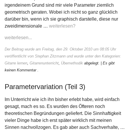
irgendeinem Grund sind mir viele Parameter ziemlich
geometrisch geraten. Wobei ich nicht so ganz glücklich
darüber bin, wenn ich sie graphisch darstelle, diese nur
zweidimensionale …
weiterlesen?
weiterlesen...
Der Beitrag wurde am Freitag, den 29. Oktober 2010 um 08:05 Uhr
veröffentlicht von Stephan Zitzmann und wurde unter den Kategorien:
Gitarre lernen
,
Gitarrenunterricht
,
Übemethodik
abgelegt.
| Es gibt
keinen Kommentar .
Parametervariation (Teil 3)
Im Unterricht wie ich ihn bisher erlebt habe, wird einfach
gesagt, mach es so. Es wurden des Öfteren noch
theoretischen Begründungen geliefert. Die Sinnhaftigkeit
≡
vieler Dinge habe ich erst später wirklich mit meinen
Sinnen nachvollzogen. Es gab aber auch Sachverhalte, …