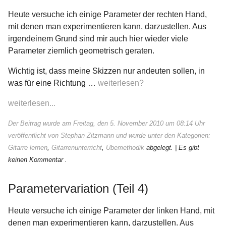
Heute versuche ich einige Parameter der rechten Hand,
mit denen man experimentieren kann, darzustellen. Aus
irgendeinem Grund sind mir auch hier wieder viele
Parameter ziemlich geometrisch geraten.
Wichtig ist, dass meine Skizzen nur andeuten sollen, in
was für eine Richtung …
weiterlesen?
weiterlesen...
Der Beitrag wurde am Freitag, den 5. November 2010 um 08:14 Uhr
veröffentlicht von Stephan Zitzmann und wurde unter den Kategorien:
Gitarre lernen
,
Gitarrenunterricht
,
Übemethodik
abgelegt.
| Es gibt
keinen Kommentar .
Parametervariation (Teil 4)
Heute versuche ich einige Parameter der linken Hand, mit
denen man experimentieren kann, darzustellen. Aus