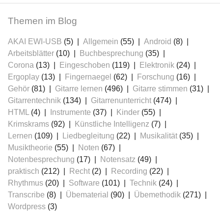
Themen im Blog
AKAI EWI-USB
(5)
Allgemein
(55)
Android
(8)
Arbeitsblätter
(10)
Buchbesprechung
(35)
Corona
(13)
Eingeschoben
(119)
Elektronik
(24)
Ergoplay
(13)
Fingernaegel
(62)
Forschung
(16)
Gehör
(81)
Gitarre lernen
(496)
Gitarre stimmen
(31)
Gitarrentechnik
(134)
Gitarrenunterricht
(474)
HTML
(4)
Instrumente
(37)
Kinder
(55)
Krimskrams
(92)
Künstliche Intelligenz
(7)
Lernen
(109)
Liedbegleitung
(22)
Musikalität
(35)
Musiktheorie
(55)
Noten
(67)
Notenbesprechung
(17)
Notensatz
(49)
praktisch
(212)
Recht
(2)
Recording
(22)
Rhythmus
(20)
Software
(101)
Technik
(24)
Transcribe
(8)
Übematerial
(90)
Übemethodik
(271)
Wordpress
(3)