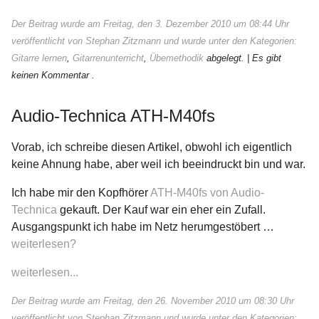
Der Beitrag wurde am Freitag, den 3. Dezember 2010 um 08:44 Uhr
veröffentlicht von Stephan Zitzmann und wurde unter den Kategorien:
Gitarre lernen
,
Gitarrenunterricht
,
Übemethodik
abgelegt.
| Es gibt
keinen Kommentar .
Audio-Technica ATH-M40fs
Vorab, ich schreibe diesen Artikel, obwohl ich eigentlich
keine Ahnung habe, aber weil ich beeindruckt bin und war.
Ich habe mir den Kopfhörer
ATH-M40fs von Audio-
Technica
gekauft. Der Kauf war ein eher ein Zufall.
Ausgangspunkt ich habe im Netz herumgestöbert …
weiterlesen?
weiterlesen...
Der Beitrag wurde am Freitag, den 26. November 2010 um 08:30 Uhr
veröffentlicht von Stephan Zitzmann und wurde unter den Kategorien: