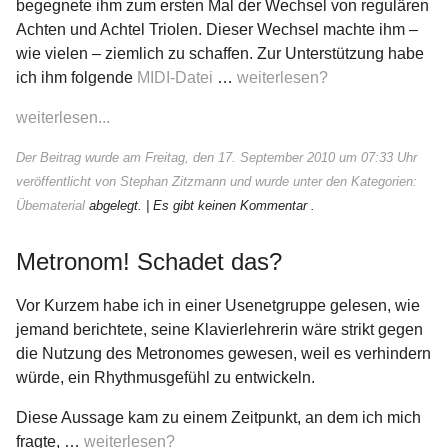
begegnete ihm zum ersten Mal der Wechsel von regulären
Achten und Achtel Triolen. Dieser Wechsel machte ihm –
wie vielen – ziemlich zu schaffen. Zur Unterstützung habe
ich ihm folgende
MIDI-Datei
…
weiterlesen?
weiterlesen...
Der Beitrag wurde am Freitag, den 17. September 2010 um 07:33 Uhr
veröffentlicht von Stephan Zitzmann und wurde unter den Kategorien:
Übematerial
abgelegt.
| Es gibt keinen Kommentar .
Metronom! Schadet das?
Vor Kurzem habe ich in einer Usenetgruppe gelesen, wie
jemand berichtete, seine Klavierlehrerin wäre strikt gegen
die Nutzung des Metronomes gewesen, weil es verhindern
würde, ein Rhythmusgefühl zu entwickeln.
Diese Aussage kam zu einem Zeitpunkt, an dem ich mich
fragte, …
weiterlesen?