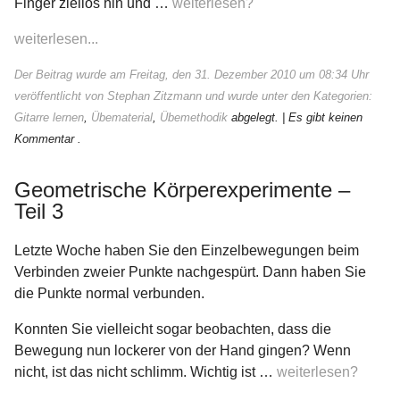
Finger ziellos hin und …
weiterlesen?
weiterlesen...
Der Beitrag wurde am Freitag, den 31. Dezember 2010 um 08:34 Uhr
veröffentlicht von Stephan Zitzmann und wurde unter den Kategorien:
Gitarre lernen
,
Übematerial
,
Übemethodik
abgelegt.
| Es gibt keinen
Kommentar .
Geometrische Körperexperimente –
Teil 3
Letzte Woche haben Sie den Einzelbewegungen beim
Verbinden zweier Punkte nachgespürt. Dann haben Sie
die Punkte normal verbunden.
Konnten Sie vielleicht sogar beobachten, dass die
Bewegung nun lockerer von der Hand gingen? Wenn
nicht, ist das nicht schlimm. Wichtig ist …
weiterlesen?