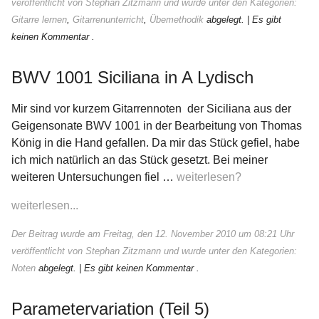
veröffentlicht von Stephan Zitzmann und wurde unter den Kategorien:
Gitarre lernen
,
Gitarrenunterricht
,
Übemethodik
abgelegt.
| Es gibt
keinen Kommentar .
BWV 1001 Siciliana in A Lydisch
Mir sind vor kurzem Gitarrennoten der Siciliana aus der
Geigensonate BWV 1001 in der Bearbeitung von Thomas
König in die Hand gefallen. Da mir das Stück gefiel, habe
ich mich natürlich an das Stück gesetzt. Bei meiner
weiteren Untersuchungen fiel …
weiterlesen?
weiterlesen...
Der Beitrag wurde am Freitag, den 12. November 2010 um 08:21 Uhr
veröffentlicht von Stephan Zitzmann und wurde unter den Kategorien:
Noten
abgelegt.
| Es gibt keinen Kommentar .
Parametervariation (Teil 5)