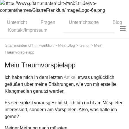
Dipl.-Gitarrenlehrer Stephan Zitzmann
Unterricht
Fragen
Unterrichtsorte
Blog
≡
Kontakt/Impressum
Gitarrenunterricht in Frankfurt
>
Mein Blog
>
Gehör
>
Mein
Traumvorspielapp
Mein Traumvorspielapp
Ich habe mich in dem letzten
Artikel
etwas unglücklich
geäußert über meine Erfahrungen, wie von mir erstellte
Klangmedien genutzt werden.
Es sei explizit vorausgeschickt, ich bin nicht am Mitspielen
interessiert, sondern am Vorspielen. Also, was hätte ich
gerne?
Meiner Meinung nach müssten