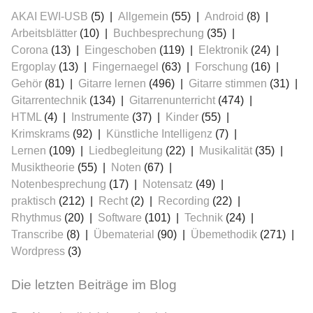
AKAI EWI-USB
(5)
Allgemein
(55)
Android
(8)
Arbeitsblätter
(10)
Buchbesprechung
(35)
Corona
(13)
Eingeschoben
(119)
Elektronik
(24)
Ergoplay
(13)
Fingernaegel
(63)
Forschung
(16)
Gehör
(81)
Gitarre lernen
(496)
Gitarre stimmen
(31)
Gitarrentechnik
(134)
Gitarrenunterricht
(474)
HTML
(4)
Instrumente
(37)
Kinder
(55)
Krimskrams
(92)
Künstliche Intelligenz
(7)
Lernen
(109)
Liedbegleitung
(22)
Musikalität
(35)
Musiktheorie
(55)
Noten
(67)
Notenbesprechung
(17)
Notensatz
(49)
praktisch
(212)
Recht
(2)
Recording
(22)
Rhythmus
(20)
Software
(101)
Technik
(24)
Transcribe
(8)
Übematerial
(90)
Übemethodik
(271)
Wordpress
(3)
Die letzten Beiträge im Blog