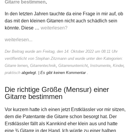
Gitarre bestimmen
.
In den letzten Jahren tauchte da eine Frage in mir auf, ob
das mit den kleinen Gitarren nicht auch schädlich sein
könnte. Diese …
weiterlesen?
weiterlesen...
Der Beitrag wurde am Freitag, den 14. Oktober 2022 um 08:11 Uhr
veröffentlicht von Stephan Zitzmann und wurde unter den Kategorien:
Gitarre lernen
,
Gitarrentechnik
,
Gitarrenunterricht
,
Instrumente
,
Kinder
,
praktisch
abgelegt.
| Es gibt keinen Kommentar .
Die richtige Größe (Mensur) einer
Gitarre bestimmen
Vor kurzem hatte ich einen jetzt Erstklässler vor mir sitzen,
dem die Patentante die Gitarre schon besorgt hat. Der
Erstklässler fällt als Kannkind eher klein aus und hatte
eine ¾ Gitarre in der Hand. Ich würde zu einer halben