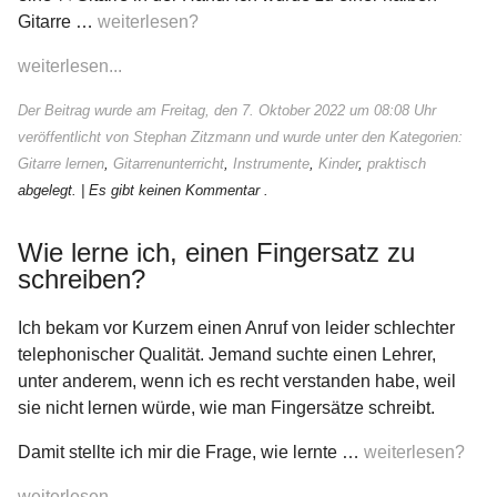
Gitarre …
weiterlesen?
weiterlesen...
Der Beitrag wurde am Freitag, den 7. Oktober 2022 um 08:08 Uhr
veröffentlicht von Stephan Zitzmann und wurde unter den Kategorien:
Gitarre lernen
,
Gitarrenunterricht
,
Instrumente
,
Kinder
,
praktisch
abgelegt.
| Es gibt keinen Kommentar .
Wie lerne ich, einen Fingersatz zu
schreiben?
Ich bekam vor Kurzem einen Anruf von leider schlechter
telephonischer Qualität. Jemand suchte einen Lehrer,
unter anderem, wenn ich es recht verstanden habe, weil
sie nicht lernen würde, wie man Fingersätze schreibt.
Damit stellte ich mir die Frage, wie lernte …
weiterlesen?
weiterlesen...