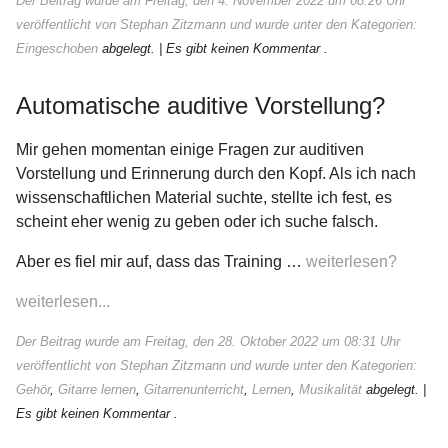
Der Beitrag wurde am Freitag, den 4. November 2022 um 08:26 Uhr
veröffentlicht von Stephan Zitzmann und wurde unter den Kategorien:
Eingeschoben
abgelegt.
| Es gibt keinen Kommentar .
Automatische auditive Vorstellung?
Mir gehen momentan einige Fragen zur auditiven
Vorstellung und Erinnerung durch den Kopf. Als ich nach
wissenschaftlichen Material suchte, stellte ich fest, es
scheint eher wenig zu geben oder ich suche falsch.
Aber es fiel mir auf, dass das Training …
weiterlesen?
weiterlesen...
Der Beitrag wurde am Freitag, den 28. Oktober 2022 um 08:31 Uhr
veröffentlicht von Stephan Zitzmann und wurde unter den Kategorien:
Gehör
,
Gitarre lernen
,
Gitarrenunterricht
,
Lernen
,
Musikalität
abgelegt.
|
Es gibt keinen Kommentar .