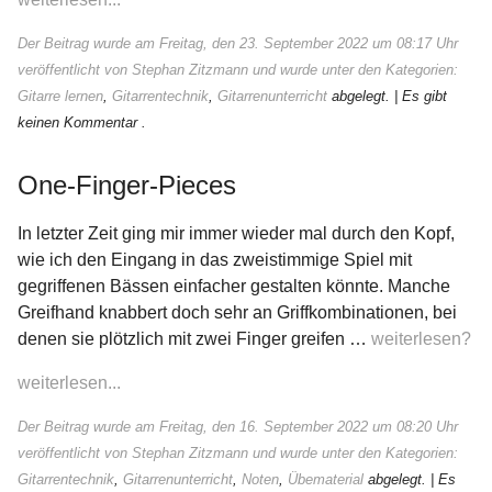
Der Beitrag wurde am Freitag, den 23. September 2022 um 08:17 Uhr
veröffentlicht von Stephan Zitzmann und wurde unter den Kategorien:
Gitarre lernen
,
Gitarrentechnik
,
Gitarrenunterricht
abgelegt.
| Es gibt
keinen Kommentar .
One-Finger-Pieces
In letzter Zeit ging mir immer wieder mal durch den Kopf,
wie ich den Eingang in das zweistimmige Spiel mit
gegriffenen Bässen einfacher gestalten könnte. Manche
Greifhand knabbert doch sehr an Griffkombinationen, bei
denen sie plötzlich mit zwei Finger greifen …
weiterlesen?
weiterlesen...
Der Beitrag wurde am Freitag, den 16. September 2022 um 08:20 Uhr
veröffentlicht von Stephan Zitzmann und wurde unter den Kategorien:
Gitarrentechnik
,
Gitarrenunterricht
,
Noten
,
Übematerial
abgelegt.
| Es