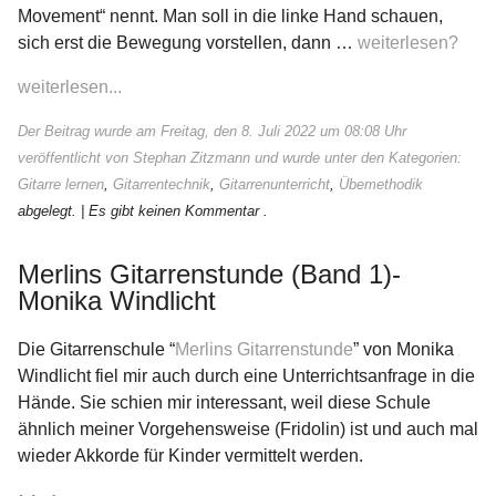
Movement“ nennt. Man soll in die linke Hand schauen,
sich erst die Bewegung vorstellen, dann …
weiterlesen?
weiterlesen...
Der Beitrag wurde am Freitag, den 8. Juli 2022 um 08:08 Uhr
veröffentlicht von Stephan Zitzmann und wurde unter den Kategorien:
Gitarre lernen
,
Gitarrentechnik
,
Gitarrenunterricht
,
Übemethodik
abgelegt.
| Es gibt keinen Kommentar .
Merlins Gitarrenstunde (Band 1)-
Monika Windlicht
Die Gitarrenschule “
Merlins Gitarrenstunde
” von Monika
Windlicht fiel mir auch durch eine Unterrichtsanfrage in die
Hände. Sie schien mir interessant, weil diese Schule
ähnlich meiner Vorgehensweise (Fridolin) ist und auch mal
wieder Akkorde für Kinder vermittelt werden.