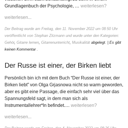
Grundlagenbuch der Psychologie, …
weiterlesen?
weiterlesen...
Der Beitrag wurde am Freitag, den 11. November 2022 um 08:50 Uhr
veröffentlicht von Stephan Zitzmann und wurde unter den Kategorien:
Gehör
,
Gitarre lernen
,
Gitarrenunterricht
,
Musikalität
abgelegt.
| Es gibt
keinen Kommentar .
Der Russe ist einer, der Birken liebt
Persönlich bin ich mit dem Buch “Der Russe ist einer, der
Birken liebt” von Olga Grjasnowa nicht so warm geworden,
aber es gibt eine Passage, die einfach sehr viel über das
Spannungsfeld sagt, in dem man sich als
Instrumentallehrer*In befindet.…
weiterlesen?
weiterlesen...