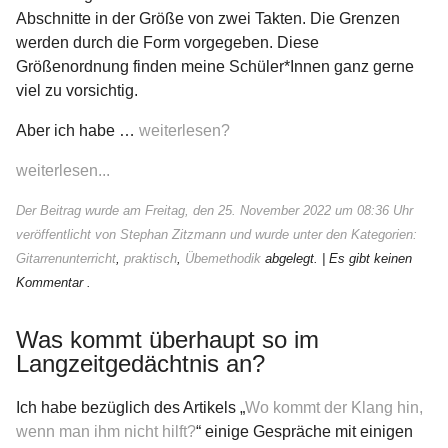
Abschnitte in der Größe von zwei Takten. Die Grenzen
werden durch die Form vorgegeben. Diese
Größenordnung finden meine Schüler*Innen ganz gerne
viel zu vorsichtig.
Aber ich habe …
weiterlesen?
weiterlesen...
Der Beitrag wurde am Freitag, den 25. November 2022 um 08:36 Uhr
veröffentlicht von Stephan Zitzmann und wurde unter den Kategorien:
Gitarrenunterricht
,
praktisch
,
Übemethodik
abgelegt.
| Es gibt keinen
Kommentar .
Was kommt überhaupt so im
Langzeitgedächtnis an?
Ich habe bezüglich des Artikels „
Wo kommt der Klang hin,
wenn man ihm nicht hilft?
“ einige Gespräche mit einigen