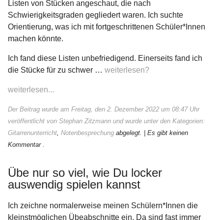
Listen von Stücken angeschaut, die nach
Schwierigkeitsgraden gegliedert waren. Ich suchte
Orientierung, was ich mit fortgeschrittenen Schüler*Innen
machen könnte.
Ich fand diese Listen unbefriedigend. Einerseits fand ich
die Stücke für zu schwer …
weiterlesen?
weiterlesen...
Der Beitrag wurde am Freitag, den 2. Dezember 2022 um 08:47 Uhr
veröffentlicht von Stephan Zitzmann und wurde unter den Kategorien:
Gitarrenunterricht
,
Notenbesprechung
abgelegt.
| Es gibt keinen
Kommentar .
Übe nur so viel, wie Du locker
auswendig spielen kannst
Ich zeichne normalerweise meinen Schülern*Innen die
kleinstmöglichen Übeabschnitte ein. Da sind fast immer