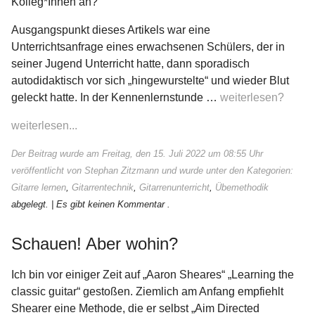
Kolleg*Innen an?
Ausgangspunkt dieses Artikels war eine
Unterrichtsanfrage eines erwachsenen Schülers, der in
seiner Jugend Unterricht hatte, dann sporadisch
autodidaktisch vor sich „hingewurstelte“ und wieder Blut
geleckt hatte. In der Kennenlernstunde …
weiterlesen?
weiterlesen...
Der Beitrag wurde am Freitag, den 15. Juli 2022 um 08:55 Uhr
veröffentlicht von Stephan Zitzmann und wurde unter den Kategorien:
Gitarre lernen
,
Gitarrentechnik
,
Gitarrenunterricht
,
Übemethodik
abgelegt.
| Es gibt keinen Kommentar .
Schauen! Aber wohin?
Ich bin vor einiger Zeit auf „Aaron Sheares“ „Learning the
classic guitar“ gestoßen. Ziemlich am Anfang empfiehlt
Shearer eine Methode, die er selbst „Aim Directed