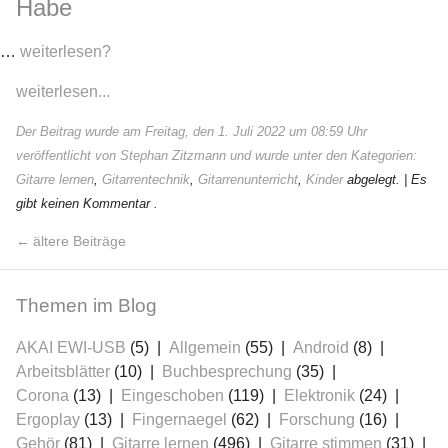
Habe
…
weiterlesen?
weiterlesen...
Der Beitrag wurde am Freitag, den 1. Juli 2022 um 08:59 Uhr
veröffentlicht von Stephan Zitzmann und wurde unter den Kategorien:
Gitarre lernen
,
Gitarrentechnik
,
Gitarrenunterricht
,
Kinder
abgelegt.
| Es
gibt keinen Kommentar .
ältere Beiträge
Themen im Blog
AKAI EWI-USB
(5)
Allgemein
(55)
Android
(8)
Arbeitsblätter
(10)
Buchbesprechung
(35)
Corona
(13)
Eingeschoben
(119)
Elektronik
(24)
Ergoplay
(13)
Fingernaegel
(62)
Forschung
(16)
Gehör
(81)
Gitarre lernen
(496)
Gitarre stimmen
(31)