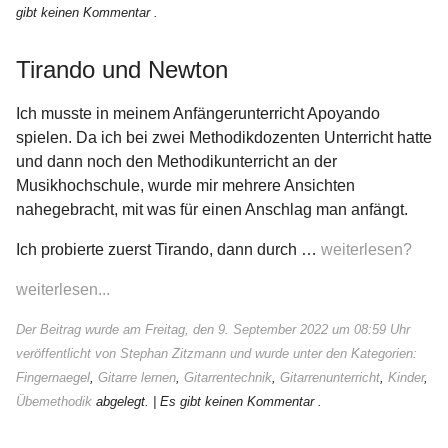
gibt keinen Kommentar .
Tirando und Newton
Ich musste in meinem Anfängerunterricht Apoyando
spielen. Da ich bei zwei Methodikdozenten Unterricht hatte
und dann noch den Methodikunterricht an der
Musikhochschule, wurde mir mehrere Ansichten
nahegebracht, mit was für einen Anschlag man anfängt.
Ich probierte zuerst Tirando, dann durch …
weiterlesen?
weiterlesen...
Der Beitrag wurde am Freitag, den 9. September 2022 um 08:59 Uhr
veröffentlicht von Stephan Zitzmann und wurde unter den Kategorien:
Fingernaegel
,
Gitarre lernen
,
Gitarrentechnik
,
Gitarrenunterricht
,
Kinder
,
Übemethodik
abgelegt.
| Es gibt keinen Kommentar .