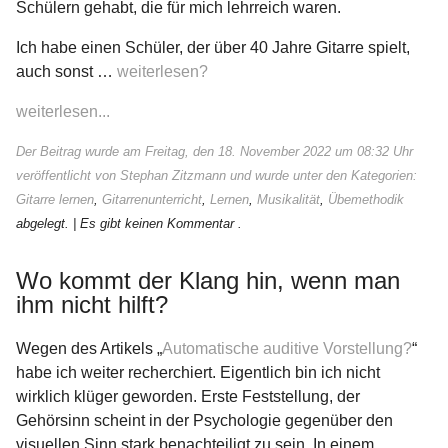
Schülern gehabt, die für mich lehrreich waren.
Ich habe einen Schüler, der über 40 Jahre Gitarre spielt,
auch sonst …
weiterlesen?
weiterlesen...
Der Beitrag wurde am Freitag, den 18. November 2022 um 08:32 Uhr
veröffentlicht von Stephan Zitzmann und wurde unter den Kategorien:
Gitarre lernen
,
Gitarrenunterricht
,
Lernen
,
Musikalität
,
Übemethodik
abgelegt.
| Es gibt keinen Kommentar .
Wo kommt der Klang hin, wenn man
ihm nicht hilft?
Wegen des Artikels „
Automatische auditive Vorstellung?
“
habe ich weiter recherchiert. Eigentlich bin ich nicht
wirklich klüger geworden. Erste Feststellung, der
Gehörsinn scheint in der Psychologie gegenüber den
visuellen Sinn stark benachteiligt zu sein. In einem