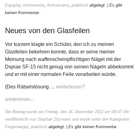
Ergoplay
,
Instrumente
,
Krimskrams
,
praktisch
abgelegt.
| Es gibt
keinen Kommentar .
Neues von den Glasfeilen
Vor kurzem klagte ein Schüler, den ich zu meinen
Glasfeilen bekehren konnte, dass er seine meiner
Meinung nach waffenscheinpflichtigen Nägel mit der
Dspiae SF-15 nicht genug von seinen Nägeln abbekommt
und er mit einer normalen Feile vorarbeiten würde.
(Des Rätselslösung …
weiterlesen?
weiterlesen...
Der Beitrag wurde am Freitag, den 16. Dezember 2022 um 08:47 Uhr
veröffentlicht von Stephan Zitzmann und wurde unter den Kategorien:
Fingernaegel
,
praktisch
abgelegt.
| Es gibt keinen Kommentar .