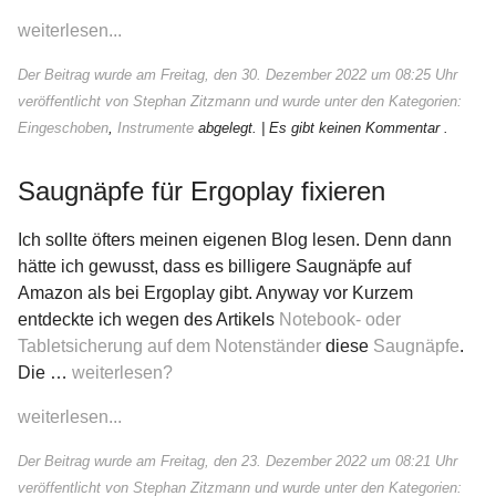
weiterlesen...
Der Beitrag wurde am Freitag, den 30. Dezember 2022 um 08:25 Uhr
veröffentlicht von Stephan Zitzmann und wurde unter den Kategorien:
Eingeschoben
,
Instrumente
abgelegt.
| Es gibt keinen Kommentar .
Saugnäpfe für Ergoplay fixieren
Ich sollte öfters meinen eigenen Blog lesen. Denn dann
hätte ich gewusst, dass es billigere Saugnäpfe auf
Amazon als bei Ergoplay gibt. Anyway vor Kurzem
entdeckte ich wegen des Artikels
Notebook- oder
Tabletsicherung auf dem Notenständer
diese
Saugnäpfe
.
Die …
weiterlesen?
weiterlesen...
Der Beitrag wurde am Freitag, den 23. Dezember 2022 um 08:21 Uhr
veröffentlicht von Stephan Zitzmann und wurde unter den Kategorien: