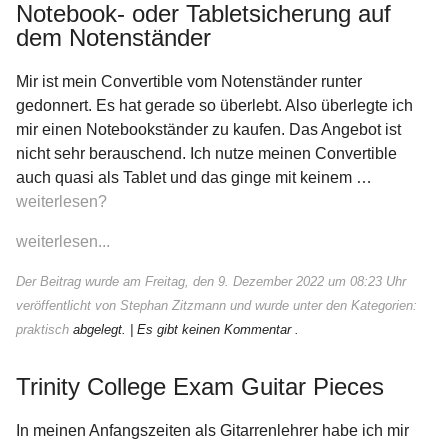
Notebook- oder Tabletsicherung auf
dem Notenständer
Mir ist mein Convertible vom Notenständer runter
gedonnert. Es hat gerade so überlebt. Also überlegte ich
mir einen Notebookständer zu kaufen. Das Angebot ist
nicht sehr berauschend. Ich nutze meinen Convertible
auch quasi als Tablet und das ginge mit keinem …
weiterlesen?
weiterlesen...
Der Beitrag wurde am Freitag, den 9. Dezember 2022 um 08:23 Uhr
veröffentlicht von Stephan Zitzmann und wurde unter den Kategorien:
praktisch
abgelegt.
| Es gibt keinen Kommentar .
Trinity College Exam Guitar Pieces
In meinen Anfangszeiten als Gitarrenlehrer habe ich mir