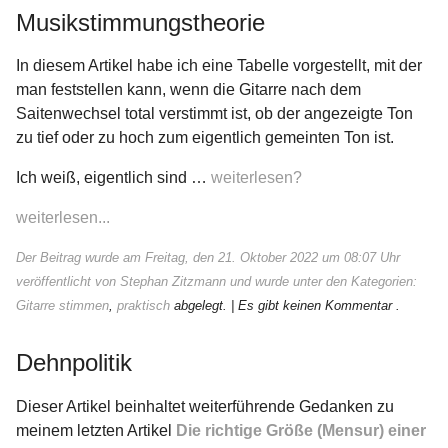
Musikstimmungstheorie
≡
In diesem Artikel habe ich eine Tabelle vorgestellt, mit der
man feststellen kann, wenn die Gitarre nach dem
Saitenwechsel total verstimmt ist, ob der angezeigte Ton
zu tief oder zu hoch zum eigentlich gemeinten Ton ist.
Ich weiß, eigentlich sind …
weiterlesen?
weiterlesen...
Der Beitrag wurde am Freitag, den 21. Oktober 2022 um 08:07 Uhr
veröffentlicht von Stephan Zitzmann und wurde unter den Kategorien:
Gitarre stimmen
,
praktisch
abgelegt.
| Es gibt keinen Kommentar .
Dehnpolitik
Dieser Artikel beinhaltet weiterführende Gedanken zu
meinem letzten Artikel
Die richtige Größe (Mensur) einer