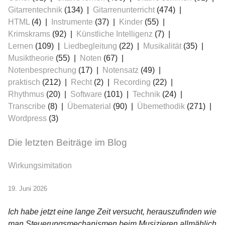
Gitarrentechnik
(134)
Gitarrenunterricht
(474)
HTML
(4)
Instrumente
(37)
Kinder
(55)
Krimskrams
(92)
Künstliche Intelligenz
(7)
Lernen
(109)
Liedbegleitung
(22)
Musikalität
(35)
Musiktheorie
(55)
Noten
(67)
Notenbesprechung
(17)
Notensatz
(49)
praktisch
(212)
Recht
(2)
Recording
(22)
Rhythmus
(20)
Software
(101)
Technik
(24)
Transcribe
(8)
Übematerial
(90)
Übemethodik
(271)
Wordpress
(3)
Die letzten Beiträge im Blog
Wirkungsimitation
19. Juni 2026
Ich habe jetzt eine lange Zeit versucht, herauszufinden wie
man Steuerungsmechanismen beim Musizieren allmählich