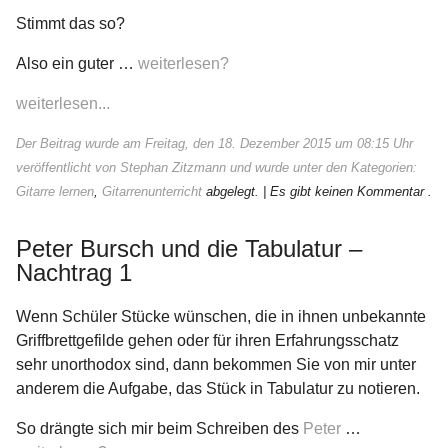
Stimmt das so?
Also ein guter …
weiterlesen?
weiterlesen...
Der Beitrag wurde am Freitag, den 18. Dezember 2015 um 08:15 Uhr
veröffentlicht von Stephan Zitzmann und wurde unter den Kategorien:
Gitarre lernen
,
Gitarrenunterricht
abgelegt.
| Es gibt keinen Kommentar .
Peter Bursch und die Tabulatur –
Nachtrag 1
Wenn Schüler Stücke wünschen, die in ihnen unbekannte
Griffbrettgefilde gehen oder für ihren Erfahrungsschatz
sehr unorthodox sind, dann bekommen Sie von mir unter
anderem die Aufgabe, das Stück in Tabulatur zu notieren.
So drängte sich mir beim Schreiben des
Peter
…