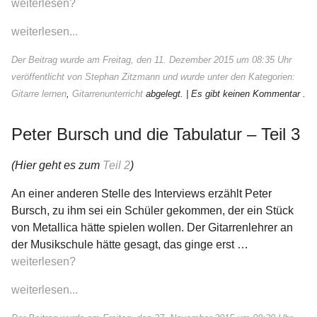
weiterlesen?
weiterlesen...
Der Beitrag wurde am Freitag, den 11. Dezember 2015 um 08:35 Uhr
veröffentlicht von Stephan Zitzmann und wurde unter den Kategorien:
Gitarre lernen
,
Gitarrenunterricht
abgelegt.
| Es gibt keinen Kommentar .
Peter Bursch und die Tabulatur – Teil 3
(Hier geht es zum
Teil 2
)
An einer anderen Stelle des Interviews erzählt Peter
Bursch, zu ihm sei ein Schüler gekommen, der ein Stück
von Metallica hätte spielen wollen. Der Gitarrenlehrer an
der Musikschule hätte gesagt, das ginge erst …
weiterlesen?
weiterlesen...