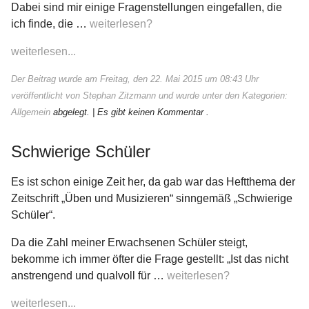
Dabei sind mir einige Fragenstellungen eingefallen, die
ich finde, die …
weiterlesen?
weiterlesen...
Der Beitrag wurde am Freitag, den 22. Mai 2015 um 08:43 Uhr
veröffentlicht von Stephan Zitzmann und wurde unter den Kategorien:
Allgemein
abgelegt.
| Es gibt keinen Kommentar .
Schwierige Schüler
Es ist schon einige Zeit her, da gab war das Heftthema der
Zeitschrift „Üben und Musizieren“ sinngemäß „Schwierige
Schüler“.
Da die Zahl meiner Erwachsenen Schüler steigt,
bekomme ich immer öfter die Frage gestellt: „Ist das nicht
anstrengend und qualvoll für …
weiterlesen?
weiterlesen...