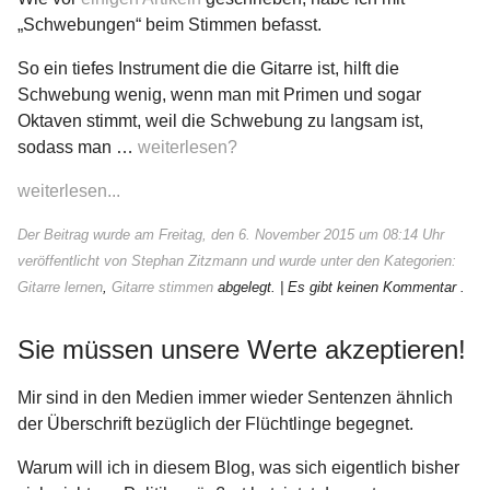
„Schwebungen“ beim Stimmen befasst.
So ein tiefes Instrument die die Gitarre ist, hilft die
Schwebung wenig, wenn man mit Primen und sogar
Oktaven stimmt, weil die Schwebung zu langsam ist,
sodass man …
weiterlesen?
weiterlesen...
Der Beitrag wurde am Freitag, den 6. November 2015 um 08:14 Uhr
veröffentlicht von Stephan Zitzmann und wurde unter den Kategorien:
Gitarre lernen
,
Gitarre stimmen
abgelegt.
| Es gibt keinen Kommentar .
Sie müssen unsere Werte akzeptieren!
Mir sind in den Medien immer wieder Sentenzen ähnlich
der Überschrift bezüglich der Flüchtlinge begegnet.
Warum will ich in diesem Blog, was sich eigentlich bisher