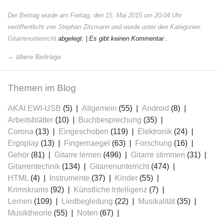
Der Beitrag wurde am Freitag, den 15. Mai 2015 um 20:04 Uhr
veröffentlicht von Stephan Zitzmann und wurde unter den Kategorien:
Gitarrenunterricht
abgelegt.
| Es gibt keinen Kommentar .
ältere Beiträge
Themen im Blog
AKAI EWI-USB
(5)
Allgemein
(55)
Android
(8)
Arbeitsblätter
(10)
Buchbesprechung
(35)
Corona
(13)
Eingeschoben
(119)
Elektronik
(24)
Ergoplay
(13)
Fingernaegel
(63)
Forschung
(16)
Gehör
(81)
Gitarre lernen
(496)
Gitarre stimmen
(31)
Gitarrentechnik
(134)
Gitarrenunterricht
(474)
HTML
(4)
Instrumente
(37)
Kinder
(55)
Krimskrams
(92)
Künstliche Intelligenz
(7)
Lernen
(109)
Liedbegleitung
(22)
Musikalität
(35)
Musiktheorie
(55)
Noten
(67)