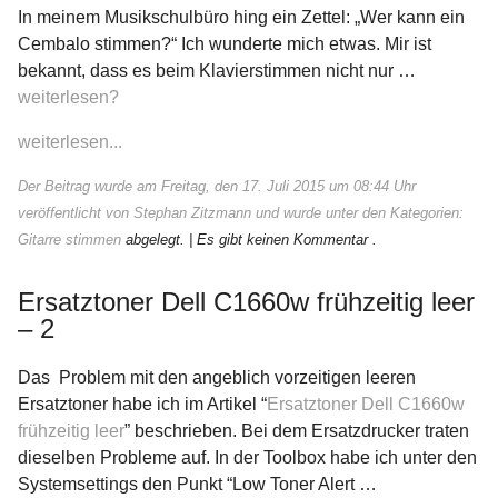
In meinem Musikschulbüro hing ein Zettel: „Wer kann ein
Cembalo stimmen?“ Ich wunderte mich etwas. Mir ist
bekannt, dass es beim Klavierstimmen nicht nur …
weiterlesen?
weiterlesen...
Der Beitrag wurde am Freitag, den 17. Juli 2015 um 08:44 Uhr
veröffentlicht von Stephan Zitzmann und wurde unter den Kategorien:
Gitarre stimmen
abgelegt.
| Es gibt keinen Kommentar .
Ersatztoner Dell C1660w frühzeitig leer
– 2
Das Problem mit den angeblich vorzeitigen leeren
Ersatztoner habe ich im Artikel “
Ersatztoner Dell C1660w
frühzeitig leer
” beschrieben. Bei dem Ersatzdrucker traten
dieselben Probleme auf. In der Toolbox habe ich unter den
Systemsettings den Punkt “Low Toner Alert …