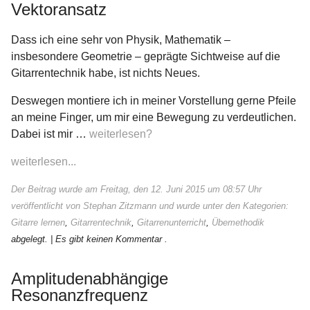
Vektoransatz
Dass ich eine sehr von Physik, Mathematik –
insbesondere Geometrie – geprägte Sichtweise auf die
Gitarrentechnik habe, ist nichts Neues.
Deswegen montiere ich in meiner Vorstellung gerne Pfeile
an meine Finger, um mir eine Bewegung zu verdeutlichen.
Dabei ist mir …
weiterlesen?
weiterlesen...
Der Beitrag wurde am Freitag, den 12. Juni 2015 um 08:57 Uhr
veröffentlicht von Stephan Zitzmann und wurde unter den Kategorien:
Gitarre lernen
,
Gitarrentechnik
,
Gitarrenunterricht
,
Übemethodik
abgelegt.
| Es gibt keinen Kommentar .
Amplitudenabhängige
Resonanzfrequenz