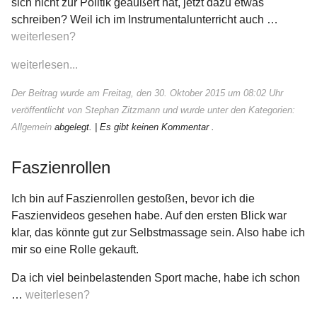
sich nicht zur Politik geäußert hat, jetzt dazu etwas
schreiben? Weil ich im Instrumentalunterricht auch …
weiterlesen?
weiterlesen...
Der Beitrag wurde am Freitag, den 30. Oktober 2015 um 08:02 Uhr
veröffentlicht von Stephan Zitzmann und wurde unter den Kategorien:
Allgemein
abgelegt.
| Es gibt keinen Kommentar .
Faszienrollen
Ich bin auf Faszienrollen gestoßen, bevor ich die
Faszienvideos gesehen habe. Auf den ersten Blick war
klar, das könnte gut zur Selbstmassage sein. Also habe ich
mir so eine Rolle gekauft.
Da ich viel beinbelastenden Sport mache, habe ich schon
…
weiterlesen?