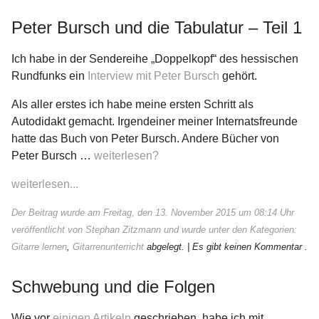
Peter Bursch und die Tabulatur – Teil 1
Ich habe in der Sendereihe „Doppelkopf“ des hessischen
Rundfunks ein
Interview mit Peter Bursch
gehört.
Als aller erstes ich habe meine ersten Schritt als
Autodidakt gemacht. Irgendeiner meiner Internatsfreunde
hatte das Buch von Peter Bursch. Andere Bücher von
Peter Bursch …
weiterlesen?
weiterlesen...
Der Beitrag wurde am Freitag, den 13. November 2015 um 08:14 Uhr
veröffentlicht von Stephan Zitzmann und wurde unter den Kategorien:
Gitarre lernen
,
Gitarrenunterricht
abgelegt.
| Es gibt keinen Kommentar .
Schwebung und die Folgen
Wie vor
einigen Artikeln
geschrieben, habe ich mit