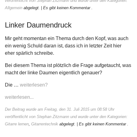
≡
veröffentlicht von Stephan Zitzmann und wurde unter den Kategorien:
Allgemein
abgelegt.
| Es gibt keinen Kommentar .
Linker Daumendruck
Mir geht momentan ein Thema durch den Kopf, was auch
ein wenig Schuld daran ist, dass ich in letzter Zeit hier
eher spärlich schreibe.
Bei diesem Thema ist plötzlich die Frage aufgetaucht, was
macht der linke Daumen eigentlich genauer?
Die …
weiterlesen?
weiterlesen...
Der Beitrag wurde am Freitag, den 31. Juli 2015 um 08:58 Uhr
veröffentlicht von Stephan Zitzmann und wurde unter den Kategorien:
Gitarre lernen
,
Gitarrentechnik
abgelegt.
| Es gibt keinen Kommentar .