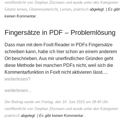
veröffentlicht von Stephan Zitzmann und wurde unter den Kategorien:
Gitarre lernen
,
Gitarrenunterricht
,
Lernen
,
praktisch
abgelegt.
| Es gibt
keinen Kommentar .
Fingersätze in PDF – Problemlösung
Dass man mit dem FoxIt Reader in PDFs Fingersätze
schreiben kann, habe ich hier schon an einem anderem
Ort beschrieben. Aus mir unerfindlichen Gründen geht
diese Methode bei manchen PDFs nicht, weil sich die
Kommentarfunktion in FoxIt nicht aktivieren lässt.…
weiterlesen?
weiterlesen...
Der Beitrag wurde am Freitag, den 19. Juni 2015 um 08:40 Uhr
veröffentlicht von Stephan Zitzmann und wurde unter den Kategorien:
praktisch
abgelegt.
| Es gibt keinen Kommentar .