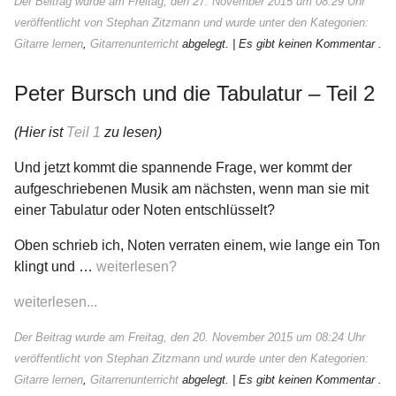
Der Beitrag wurde am Freitag, den 27. November 2015 um 08:29 Uhr
veröffentlicht von Stephan Zitzmann und wurde unter den Kategorien:
Gitarre lernen
,
Gitarrenunterricht
abgelegt.
| Es gibt keinen Kommentar .
Peter Bursch und die Tabulatur – Teil 2
(Hier ist
Teil 1
zu lesen)
Und jetzt kommt die spannende Frage, wer kommt der
aufgeschriebenen Musik am nächsten, wenn man sie mit
einer Tabulatur oder Noten entschlüsselt?
Oben schrieb ich, Noten verraten einem, wie lange ein Ton
klingt und …
weiterlesen?
weiterlesen...
Der Beitrag wurde am Freitag, den 20. November 2015 um 08:24 Uhr
veröffentlicht von Stephan Zitzmann und wurde unter den Kategorien:
Gitarre lernen
,
Gitarrenunterricht
abgelegt.
| Es gibt keinen Kommentar .